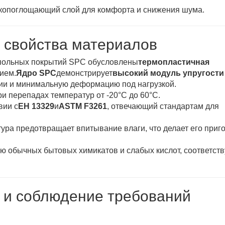
копоглощающий слой для комфорта и снижения шума.
 свойства материалов
апольных покрытий SPC обусловлены
термопластичная
ием.
Ядро SPC
демонстрирует
высокий модуль упругости
ции и минимальную деформацию под нагрузкой.
и перепадах температур от -20°С до 60°С.
вии с
ЕН 13329
и
ASTM F3261
, отвечающий стандартам для
ура предотвращает впитывание влаги, что делает его при
ию обычных бытовых химикатов и слабых кислот, соответств
 и соблюдение требований