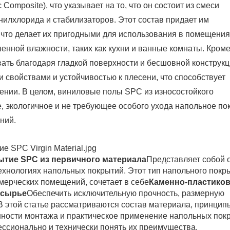
Composite), что указывает на то, что он состоит из смеси
нилхлорида и стабилизаторов. Этот состав придает им
, что делает их пригодными для использования в помещения
ной влажности, таких как кухни и ванные комнаты. Кроме 
ать благодаря гладкой поверхности и бесшовной конструкц
 свойствами и устойчивостью к плесени, что способствует
нии. В целом, виниловые полы SPC из износостойкого
е, экологичное и не требующее особого ухода напольное по
ний.
ытие SPC из первичного материала
Представляет собой 
хнологиях напольных покрытий. Этот тип напольного покр
мерческих помещений, сочетает в себе
Каменно-пластико
 сырье
Обеспечить исключительную прочность, размерную
В этой статье рассматриваются состав материала, принцип
нности монтажа и практическое применение напольных пок
ессионально и технически понять их преимущества.