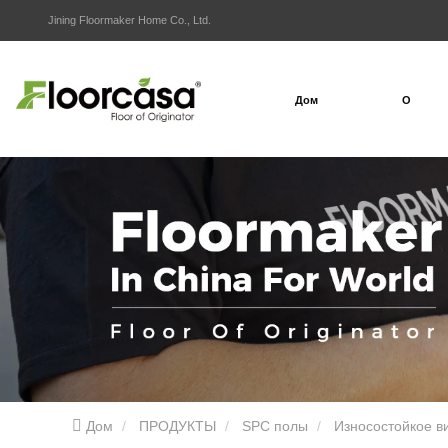
Jining Floormaker Home Co., Ltd.
Дом
О
Дом
ПРОДУКТЫ
SPC полы
Износостойкое в