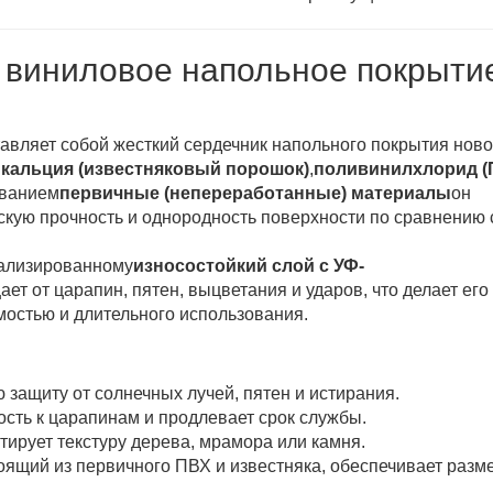
е виниловое напольное покрыти
авляет собой жесткий сердечник напольного покрытия ново
 кальция (известняковый порошок)
,
поливинилхлорид (
ованием
первичные (непереработанные) материалы
он
скую прочность и однородность поверхности по сравнению 
иализированному
износостойкий слой с УФ-
ет от царапин, пятен, выцветания и ударов, что делает его
остью и длительного использования.
защиту от солнечных лучей, пятен и истирания.
сть к царапинам и продлевает срок службы.
тирует текстуру дерева, мрамора или камня.
оящий из первичного ПВХ и известняка, обеспечивает раз