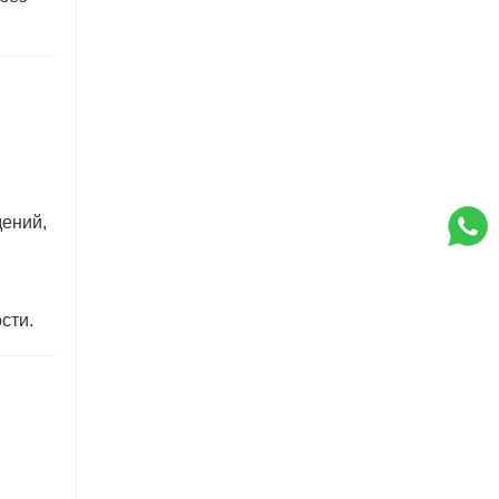
дений,
сти.