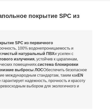
апольное покрытие SPC из
крытие SPC из первичного
рочность, 100% водонепроницаемость и
из
чистый натуральный ПВХ
и усилен с
тового излучения
, устойчив к царапинам,
ерческих помещениях.
система блокировки
к
низкие выбросы ЛОС
Обеспечить безопасное
вие международным стандартам, таким как
EN
 гарантирует надежность, прочность и красоту
 превосходным выбором для экологичного и