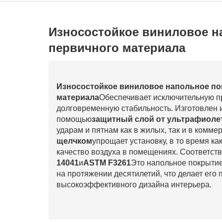
Износостойкое виниловое н
первичного материала
Износостойкое виниловое напольное по
материала
Обеспечивает исключительную п
долговременную стабильность. Изготовлен 
помощью
защитный слой от ультрафиоле
ударам и пятнам как в жилых, так и в комм
щелчком
упрощает установку, в то время ка
качество воздуха в помещениях. Соответст
14041
и
ASTM F3261
Это напольное покрытие
на протяжении десятилетий, что делает его
высокоэффективного дизайна интерьера.