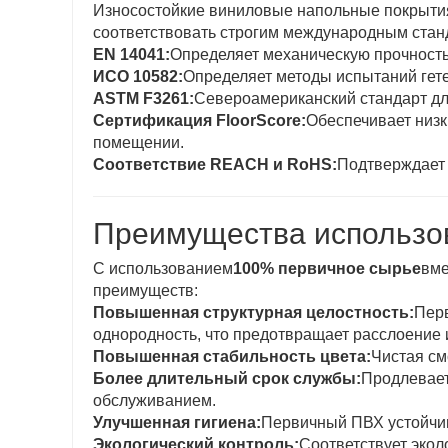
Износостойкие виниловые напольные покрытия
соответствовать строгим международным станд
EN 14041:
Определяет механическую прочность,
ИСО 10582:
Определяет методы испытаний гет
ASTM F3261:
Североамериканский стандарт дл
Сертификация FloorScore:
Обеспечивает низк
помещении.
Соответствие REACH и RoHS:
Подтверждает 
Преимущества использо
С использованием
100% первичное сырье
вме
преимуществ:
Повышенная структурная целостность:
Пер
однородность, что предотвращает расслоение и
Повышенная стабильность цвета:
Чистая см
Более длительный срок службы:
Продлевает
обслуживанием.
Улучшенная гигиена:
Первичный ПВХ устойчив 
Экологический контроль:
Соответствует эко