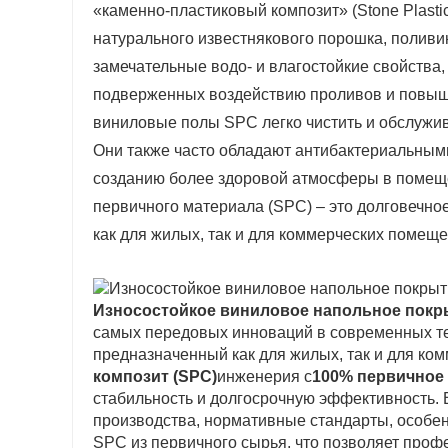
«каменно-пластиковый композит» (Stone Plastic 
натурального известнякового порошка, поливи
замечательные водо- и влагостойкие свойства
подверженных воздействию проливов и повышен
виниловые полы SPC легко чистить и обслужив
Они также часто обладают антибактериальными
созданию более здоровой атмосферы в помеще
первичного материала (SPC) – это долговечно
как для жилых, так и для коммерческих помеще
Износостойкое виниловое напольное покр
самых передовых инноваций в современных те
предназначенный как для жилых, так и для ком
композит (SPC)
инженерия с
100% первичное
стабильность и долгосрочную эффективность. 
производства, нормативные стандарты, особе
SPC из первичного сырья, что позволяет проф