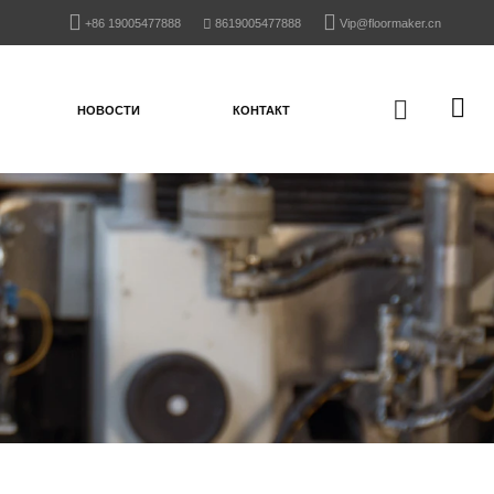
+86 19005477888
8619005477888
Vip@floormaker.cn
НОВОСТИ
КОНТАКТ