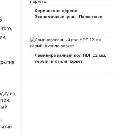
Коричневое дерево. 
Экономичные цены. Паркетные 
х,
полы натурального цвета.
того,
Коричневое дерево. Экономичные цены. Паркетные полы натурального цвета.
ии.
Связаться сейчас
Ламинированный пол HDF 12 мм, 
серый, в стиле паркет
крытие
Ламинированный пол HDF 12 мм, серый, в стиле паркет
Связаться сейчас
одну из
ытия,
вый
ы
рытий