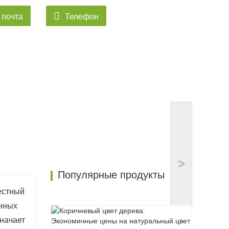
 почта
Телефон
>
Популярные продукты
естный
енных
значает