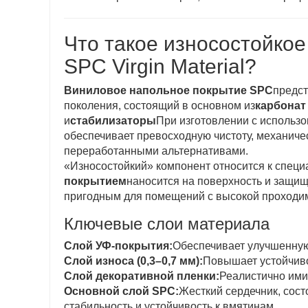
Что такое износостойко
SPC Virgin Material?
Виниловое напольное покрытие SPC
предст
поколения, состоящий в основном из
карбонат
и
стабилизаторы
При изготовлении с использ
обеспечивает превосходную чистоту, механиче
переработанными альтернативами.
«Износостойкий» компонент относится к спец
покрытием
наносится на поверхность и защища
пригодным для помещений с высокой проходим
Ключевые слои материала
Слой УФ-покрытия:
Обеспечивает улучшенную 
Слой износа (0,3–0,7 мм):
Повышает устойчиво
Слой декоративной пленки:
Реалистично ими
Основной слой SPC:
Жесткий сердечник, сост
стабильность и устойчивость к вмятинам.