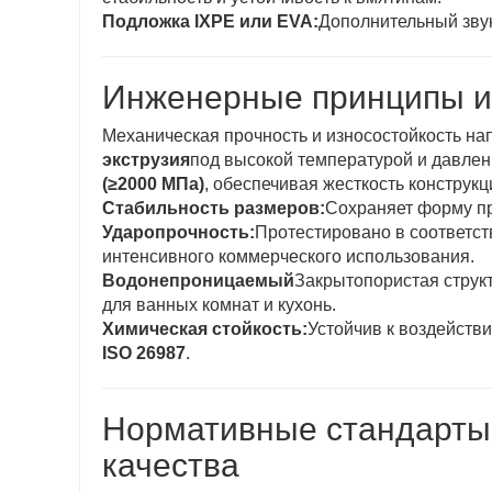
Подложка IXPE или EVA:
Дополнительный зву
Инженерные принципы и
Механическая прочность и износостойкость н
экструзия
под высокой температурой и давлен
(≥2000 МПа)
, обеспечивая жесткость конструк
Стабильность размеров:
Сохраняет форму пр
Ударопрочность:
Протестировано в соответст
интенсивного коммерческого использования.
Водонепроницаемый
Закрытопористая структ
для ванных комнат и кухонь.
Химическая стойкость:
Устойчив к воздейств
ISO 26987
.
Нормативные стандарты
качества