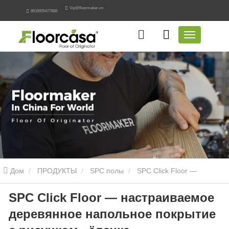
Vip@floormaker.cn
8619005477888
Дом
ПРОДУКТЫ
SPC полы
SPC Click Floor —
SPC Click Floor — настраиваемое
настраиваемое деревянное напольное покрытие с рисунком
деревянное напольное покрытие
«ёлочка»