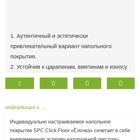
1. Аутентичный и эстетически
привлекательный вариант напольного
покрытия.
2. Устойчив к царапинам, вмятинам и износу
при ежедневном использовании.
3. Отличная стойкость цвета и высокая
устойчивость к ультрафиолетовому
информация о продукте
излучению.
4. Устойчив и подходит для помещений с
Индивидуально настраиваемое напольное
подогревом пола.
покрытие SPC Click Floor «Ёлочка» сочетает в себе
5. 100% водонепроницаемость,
вневременную эстетику натуральной текстуры