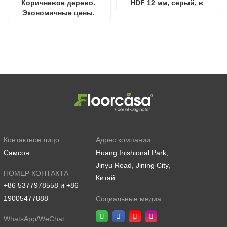
Коричневое дерево. 
HDF 12 мм, серый, в 
Экономичные цены. 
стиле паркет
Паркетные полы 
натурального цвета.
Контактное лицо
Адрес компании
Самсон
Huang Inishional Park,
Jinyu Road, Jining City,
НОМЕР КОНТАКТА
Китай
+86 5377978558 и +86
19005477888
Социальные медиа
WhatsApp/WeChat