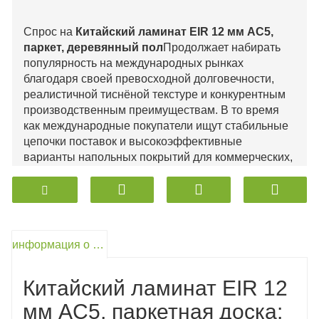
Спрос на
Китайский ламинат EIR 12 мм AC5,
паркет, деревянный пол
Продолжает набирать
популярность на международных рынках
благодаря своей превосходной долговечности,
реалистичной тиснёной текстуре и конкурентным
производственным преимуществам. В то время
как международные покупатели ищут стабильные
цепочки поставок и высокоэффективные
варианты напольных покрытий для коммерческих,
жилых и гостиничных проектов, ламинированный
паркет AC5 толщиной 12 мм, производимый в
Китае, стал одним из самых надёжных и
экономичных решений. Данное руководство
содержит информацию о рыночных тенденциях,
информация о продукте
технических характеристиках, производственных
процессах и особенностях закупок для B2B-
Китайский ламинат EIR 12
покупателей.
мм AC5, паркетная доска: