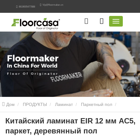
Vip@floormaker.cn
8619005477888
Дом
ПРОДУКТЫ
Ламинат
Паркетный пол
Китайский ламинат EIR 12 мм AC5,
Китайский ламинат EIR 12 мм AC5, паркет, деревянный пол
паркет, деревянный пол