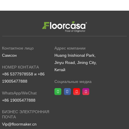
Контактное лицо
Адрес компании
Самсон
Huang Inishional Park,
Jinyu Road, Jining City,
НОМЕР КОНТАКТА
Китай
+86 5377978558 и +86
19005477888
Социальные медиа
WhatsApp/WeChat
+86 19005477888
БИЗНЕС ЭЛЕКТРОННАЯ
ПОЧТА
Vip@floormaker.cn