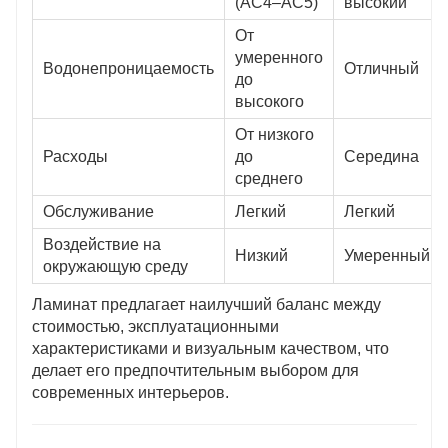
(AC4–AC5)
высокий
От
умеренного
Водонепроницаемость
Отличный
до
высокого
От низкого
Расходы
до
Середина
среднего
Обслуживание
Легкий
Легкий
Воздействие на
Низкий
Умеренный
окружающую среду
Ламинат предлагает наилучший баланс между
стоимостью, эксплуатационными
характеристиками и визуальным качеством, что
делает его предпочтительным выбором для
современных интерьеров.