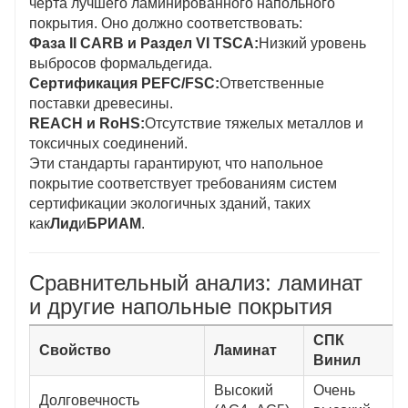
черта лучшего ламинированного напольного
покрытия. Оно должно соответствовать:
Фаза II CARB и Раздел VI TSCA:
Низкий уровень
выбросов формальдегида.
Сертификация PEFC/FSC:
Ответственные
поставки древесины.
REACH и RoHS:
Отсутствие тяжелых металлов и
токсичных соединений.
Эти стандарты гарантируют, что напольное
покрытие соответствует требованиям систем
сертификации экологичных зданий, таких
как
Лид
и
БРИАМ
.
Сравнительный анализ: ламинат
и другие напольные покрытия
СПК
Свойство
Ламинат
Винил
Высокий
Очень
Долговечность