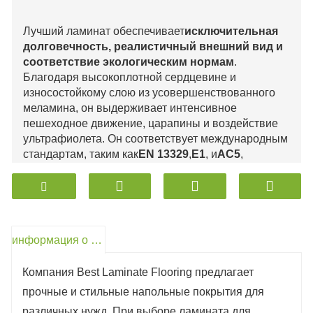
Лучший ламинат обеспечивает
исключительная
долговечность, реалистичный внешний вид и
соответствие экологическим нормам
.
Благодаря высокоплотной сердцевине и
износостойкому слою из усовершенствованного
меламина, он выдерживает интенсивное
пешеходное движение, царапины и воздействие
ультрафиолета. Он соответствует международным
стандартам, таким как
EN 13329
,
Е1
, и
AC5
,
обеспечивая долговременную стабильность и
безопасность. Он прост в установке, уходе и
чистке, а также обеспечивает превосходное
соотношение цены и качества как для жилых, так и
для коммерческих помещений. Благодаря
информация о продукте
экологичным материалам и современному
дизайну, высококачественный ламинат сочетает в
Компания Best Laminate Flooring предлагает
себе инновации, надежность и ценность,
прочные и стильные напольные покрытия для
предлагая долговечное напольное решение для
любого интерьера.
различных нужд. При выборе ламината для