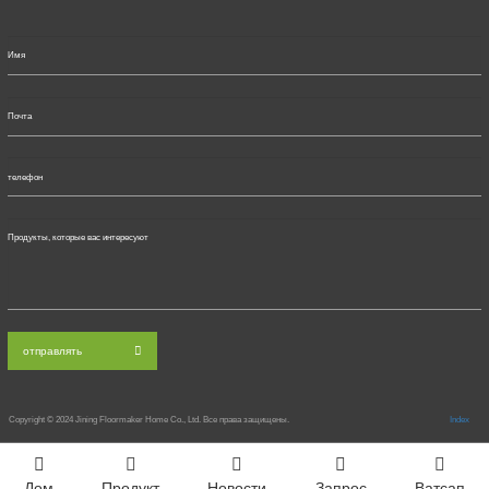
отправлять
Copyright © 2024
Jining Floormaker Home Co., Ltd. Все права защищены.
Index
Дом
Продукт
Новости
Запрос
Ватсап