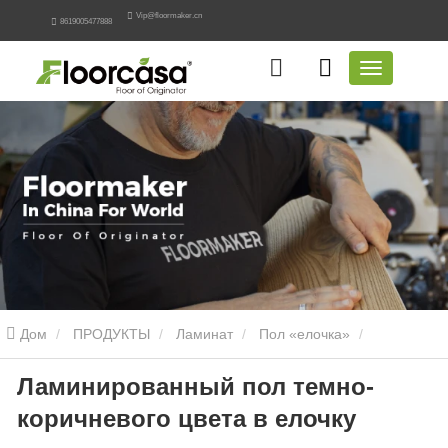
Vip@floormaker.cn
8619005477888
Дом
ПРОДУКТЫ
Ламинат
Пол «елочка»
Ламинированный пол темно-
Ламинированный пол темно-коричневого цвета в елочку
коричневого цвета в елочку