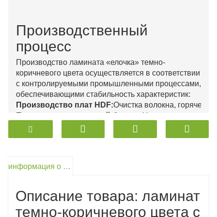
Производственный
процесс
Производство ламината «елочка» темно-
коричневого цвета осуществляется в соответствии
с контролируемыми промышленными процессами,
обеспечивающими стабильность характеристик:
Производство плат HDF:
Очистка волокна, горячее п
Пропитка декоративной бумаги:
Насыщение меламин
Горячее ламинирование:
Прессование под высоким д
Охлаждение и стабилизация:
Снятие объемного нап
Профилирование на станках с ЧПУ:
Точная резка для
Фрезерование с помощью системы Click:
Формиров
информация о продукте
Отделка поверхности:
Тиснение методом EIR и УФ-о
Проверка качества:
Испытания на толщину, истирание
Описание товара: ламинат
темно-коричневого цвета с