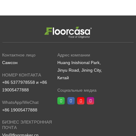
Контактное лицо
Адрес компании
Самсон
Huang Inishional Park,
Jinyu Road, Jining City,
НОМЕР КОНТАКТА
Китай
+86 5377978558 и +86
19005477888
Социальные медиа
WhatsApp/WeChat
+86 19005477888
БИЗНЕС ЭЛЕКТРОННАЯ
ПОЧТА
Vip@floormaker.cn