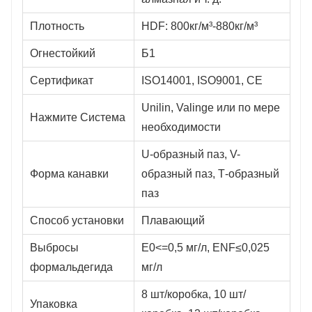
Плотность
HDF: 800кг/м³-880кг/м³
Огнестойкий
Б1
Сертификат
ISO14001, ISO9001, CE
Unilin, Valinge или по мере
Нажмите Система
необходимости
U-образный паз, V-
Форма канавки
образный паз, Т-образный
паз
Способ установки
Плавающий
Выбросы
E0<=0,5 мг/л, ENF≤0,025
формальдегида
мг/л
8 шт/коробка, 10 шт/
Упаковка