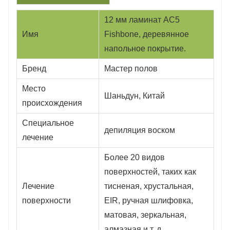
12 мм ламинат AC5
Имя
Fishbone, деревянное
напольное покрытие.
Бренд
Мастер полов
Место
Шаньдун, Китай
происхождения
Специальное
депиляция воском
лечение
Более 20 видов
поверхностей, таких как
Лечение
тисненая, хрустальная,
поверхности
EIR, ручная шлифовка,
матовая, зеркальная,
алмазная и т. д.