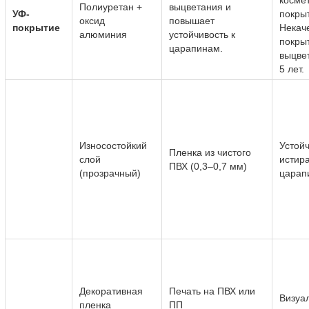
косме
Полиуретан +
выцветания и
УФ-
покры
оксид
повышает
покрытие
Некач
алюминия
устойчивость к
покры
царапинам.
выцве
5 лет.
Износостойкий
Устойч
Пленка из чистого
слой
истир
ПВХ (0,3–0,7 мм)
(прозрачный)
царап
Декоративная
Печать на ПВХ или
Визуа
пленка
ПП