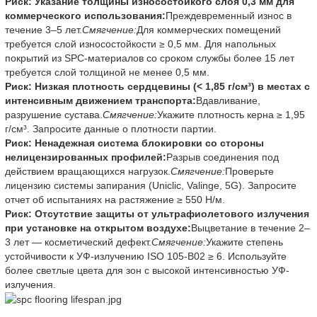
Риск: Указание толщины износостойкого слоя 0,3 мм для
коммерческого использования:
Преждевременный износ в
течение 3–5 лет.
Смягчение:
Для коммерческих помещений
требуется слой износостойкости ≥ 0,5 мм. Для напольных
покрытий из SPC-материалов со сроком службы более 15 лет
требуется слой толщиной не менее 0,5 мм.
Риск: Низкая плотность сердцевины (< 1,85 г/см³) в местах с
интенсивным движением транспорта:
Вдавливание,
разрушение сустава.
Смягчение:
Укажите плотность керна ≥ 1,95
г/см³. Запросите данные о плотности партии.
Риск: Ненадежная система блокировки со стороны
нелицензированных профилей:
Разрыв соединения под
действием вращающихся нагрузок.
Смягчение:
Проверьте
лицензию системы запирания (Uniclic, Valinge, 5G). Запросите
отчет об испытаниях на растяжение ≥ 550 Н/м.
Риск: Отсутствие защиты от ультрафиолетового излучения
при установке на открытом воздухе:
Выцветание в течение 2–
3 лет — косметический дефект.
Смягчение:
Укажите степень
устойчивости к УФ-излучению ISO 105-B02 ≥ 6. Используйте
более светлые цвета для зон с высокой интенсивностью УФ-
излучения.