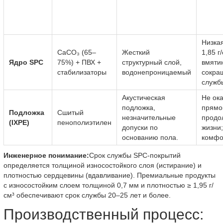
Низкая
CaCO₃ (65–
Жесткий
1,85 г
Ядро SPC
75%) + ПВХ +
структурный слой,
вмятин
стабилизаторы
водонепроницаемый
сокра
служб
Акустическая
Не ок
подложка,
прямо
Подложка
Сшитый
незначительные
продо
(IXPE)
пенополиэтилен
допуски по
жизни;
основанию пола.
комфор
Инженерное понимание:
Срок службы SPC-покрытий
определяется толщиной износостойкого слоя (истирание) и
плотностью сердцевины (вдавливание). Премиальные продукты
с износостойким слоем толщиной 0,7 мм и плотностью ≥ 1,95 г/
см³ обеспечивают срок службы 20–25 лет и более.
Производственный процесс: