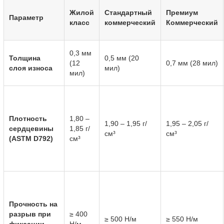
Жилой
Стандартный
Премиум
Параметр
класс
коммерческий
Коммерческий
0,3 мм
Толщина
0,5 мм (20
(12
0,7 мм (28 мил)
слоя износа
мил)
мил)
Плотность
1,80 –
1,90 – 1,95 г/
1,95 – 2,05 г/
сердцевины
1,85 г/
см³
см³
(ASTM D792)
см³
Прочность на
разрыв при
≥ 400
≥ 500 Н/м
≥ 550 Н/м