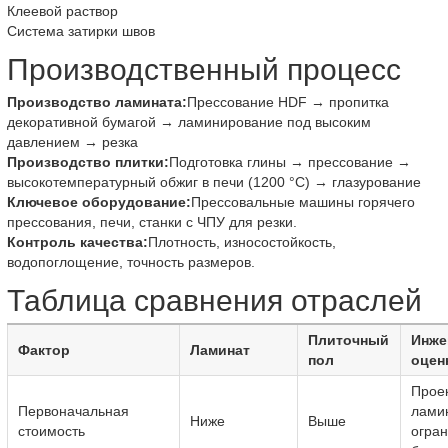
Клеевой раствор
Система затирки швов
Производственный процесс
Производство ламината:
Прессование HDF → пропитка
декоративной бумагой → ламинирование под высоким
давлением → резка
Производство плитки:
Подготовка глины → прессование →
высокотемпературный обжиг в печи (1200 °C) → глазурование
Ключевое оборудование:
Прессовальные машины горячего
прессования, печи, станки с ЧПУ для резки.
Контроль качества:
Плотность, износостойкость,
водопоглощение, точность размеров.
Таблица сравнения отраслей
Плиточный
Инже
Фактор
Ламинат
пол
оцен
Прое
Первоначальная
лами
Ниже
Выше
стоимость
огра