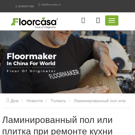
Vip@floormaker.cn
8619005477888
Дом
Новости
Толкать
Ламинированный пол или
плитка при ремонте кухни
Ламинированный пол или
плитка при ремонте кухни