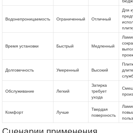
бюдж
Для к
пред
Водонепроницаемость
Ограниченный
Отличный
испол
плитк
Лами
сокр
Время установки
Быстрый
Медленный
выпо
проек
Плит
Долговечность
Умеренный
Высокий
длит
служ
Затирка
Смеш
Обслуживание
Легкий
требует
прои
ухода
Лами
Твердая
Комфорт
Лучше
повы
поверхность
польз
Сценарии применения