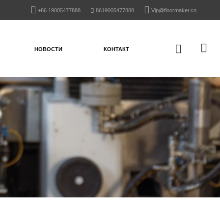
+86 19005477888
8619005477888
Vip@floormaker.cn
НОВОСТИ
КОНТАКТ