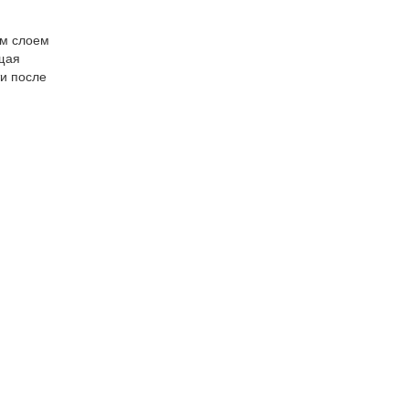
им слоем
щая
и после