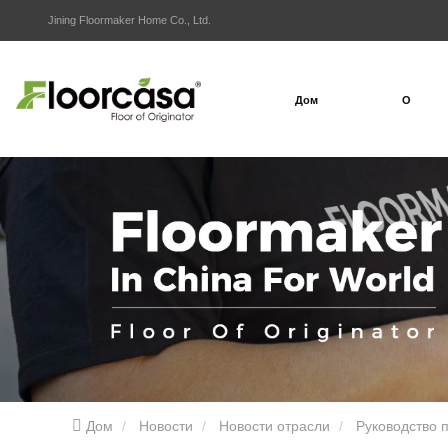
Jining Floormaker Home Co., Ltd.
Дом
О
Дом
Новости
Новости отрасли
Руководство 