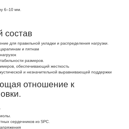
ру 6–10 мм.
й состав
ние для правильной укладки и распределения нагрузки.
 царапинам и пятнам
нагрузок
стабильности размеров.
олимеров, обеспечивающий жесткость
 акустической и незначительной выравнивающей поддержки
еющая отношение к
овки.
а
смолы.
тных сердечников из SPC.
напряжения