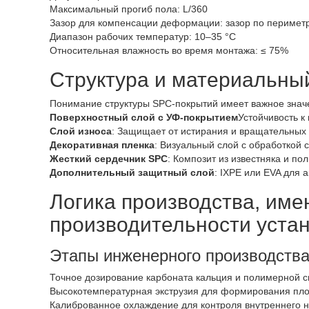
Максимальный прогиб пола: L/360
Зазор для компенсации деформации: зазор по перимет
Диапазон рабочих температур: 10–35 °C
Относительная влажность во время монтажа: ≤ 75%
Структура и материальны
Понимание структуры SPC-покрытий имеет важное значе
Поверхностный слой с УФ-покрытием
Устойчивость к
Слой износа
: Защищает от истирания и вращательных 
Декоративная пленка
: Визуальный слой с обработкой 
Жесткий сердечник SPC
: Композит из известняка и п
Дополнительный защитный слой
: IXPE или EVA для
Логика производства, им
производительности устан
Этапы инженерного производств
Точное дозирование карбоната кальция и полимерной 
Высокотемпературная экструзия для формирования пло
Калиброванное охлаждение для контроля внутреннего 