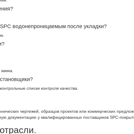
ний.
ения?
е SPC водонепроницаемым после укладки?
е.
и?
 замка.
установщики?
 контрольные списки контроля качества.
ехнических чертежей, образцов проектов или коммерческих предло
ную документацию у квалифицированных поставщиков SPC-покрыт
 отрасли.