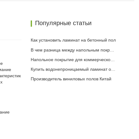
Популярные статьи
Как установить ламинат на бетонный пол
В чем разница между напольным покрытием SPC и WPC
Напольное покрытие для коммерческой кухни
ые
Купить водонепроницаемый ламинат онлайн
мание
актеристик
Производитель виниловых полов Китай
их
жание