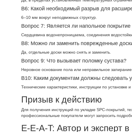
Да, в пределах установленных температурных ограниче
В6: Какой необходимый разрыв для расшир
6–10 мм вокруг неподвижных структур.
Вопрос 7: Является ли напольное покрыти
Сердцевина водонепроницаема, соединения водостойки
В8: Можно ли заменить поврежденные доск
Да, отдельные доски можно снять и заменить.
Вопрос 9: Что вызывает поломку сустава?
Неровное основание пола или неправильное запирание
В10: Каким документам должны следовать 
Технические характеристики, инструкции по установке и
Призыв к действию
Для получения инструкций по укладке SPC-покрытий, т
профессиональные покупатели могут запросить подроб
E-E-A-T: Автор и эксперт в