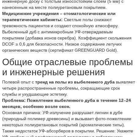
инженерную доску с толстым износостойким слоем (5 мм) с
нанесенным на месте полиуретановым покрытием.
Медицинские учреждения – стоматологические или
терапевтические кабинеты:
Светлые полы снижают
тревожность пациентов и создают спокойную атмосферу.
Выбеленный дуб с антимикробным УФ-отверждаемым
покрытием (добавка ионов серебра). Коэффициент скольжения
DCOF ≥ 0,6 для безопасности. Низкое содержание летучих
органических веществ (сертификат GREENGUARD Gold).
Общие отраслевые проблемы
и инженерные решения
Полевой опыт с
тренд на полы из выбеленного дуба
выявляет
четыре распространенные проблемы, сокращающие срок
службы и ухудшающие эстетику.
Проблема: Пожелтение выбеленного дуба в течение 12–24
месяцев, особенно возле окон.
Основная причина: УФ-излучение разрушает лигнин в дубе
(природный полимер древесины) и вызывает фото-пожелтение
некоторых полиуретановых покрытий (ароматические типы).
Также недостаток УФ-абсорберов в покрытии. Решение: Укажите