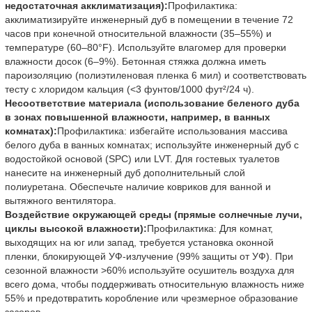
недостаточная акклиматизация):
Профилактика:
акклиматизируйте инженерный дуб в помещении в течение 72
часов при конечной относительной влажности (35–55%) и
температуре (60–80°F). Используйте влагомер для проверки
влажности досок (6–9%). Бетонная стяжка должна иметь
пароизоляцию (полиэтиленовая пленка 6 мил) и соответствовать
тесту с хлоридом кальция (<3 фунтов/1000 фут²/24 ч).
Несоответствие материала (использование беленого дуба
в зонах повышенной влажности, например, в ванных
комнатах):
Профилактика: избегайте использования массива
белого дуба в ванных комнатах; используйте инженерный дуб с
водостойкой основой (SPC) или LVT. Для гостевых туалетов
нанесите на инженерный дуб дополнительный слой
полиуретана. Обеспечьте наличие ковриков для ванной и
вытяжного вентилятора.
Воздействие окружающей среды (прямые солнечные лучи,
циклы высокой влажности):
Профилактика: Для комнат,
выходящих на юг или запад, требуется установка оконной
пленки, блокирующей УФ-излучение (99% защиты от УФ). При
сезонной влажности >60% используйте осушитель воздуха для
всего дома, чтобы поддерживать относительную влажность ниже
55% и предотвратить коробление или чрезмерное образование