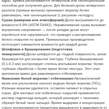
ядра). Бревна распиливаются четвертным или тангенциальным
способом для получения досок. Для беления доски четвертного
распила (прямые волокна) принимают морилку более
равномерно, чем тангенциальные (с рисунком «котедр»).
Сушка (камерная или атмосферная):
Доски высушиваются до
влажности 6-9% (ASTM D4442). Неравномерная сушка вызывает
внутренние напряжения → после укладки доски могут
коробиться или скручиваться, что приводит к растрескиванию
белого покрытия по краям. Премиальные производители
используют измерители влажности для каждой доски.
Шлифовка и браширование (подготовка
поверхности):
Доски шлифуются до гладкой поверхности, затем
брашируются для раскрытия текстуры. Глубина браширования
(0,1-0,3 мм) контролирует степень впитывания морилки: более
глубокая обработка = более яркая белая текстура. Этот этап
критически важен для равномерного отбеливания.
Нанесение белой морилки / отбеливание:
Автоматический
валик или распыление наносит водную белую морилку (TiO₂).
Излишки морилки удаляются, оставляя пигмент в открытых
порах. Для матовых или побеленных покрытий применяется
раствор гидроксида кальция, который реагирует с танинами,
образуя белый танат кальция. Время выдержки и концентрация
строго контролируются (рецептура варьируется в зависимости от