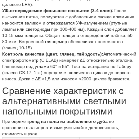
целевого LRV).
УФ-отверждаемое финишное покрытие (3-4 слоя):
После
высыхания пятна, полиуретан с добавлением оксида алюминия
наносится валиком и отверждается УФ-излучением (ртутные
лампы или светодиоды при 300-400 нм). Каждый слой добавляет
10-15 мкм толщины. Общая толщина отверждённой плёнки: 50-
80 мкм. Встроенный глянцемер обеспечивает постоянство
(глянец 10-15).
Контроль качества (цвет, глянец, твёрдость):
Автоматический
спектрофотометр (CIELAB) измеряет ΔE относительно эталона.
Глянцемер под углами 60° и 85°. Тест на истирание по Таберу
(колесо CS-17, 1 кг) определяет количество циклов до первого
износа. Доски с ΔE >1,5 или износом <2000 циклов бракуются.
Сравнение характеристик с
альтернативными светлыми
напольными покрытиями
При оценке
тренд на полы из выбеленного дуба
по
сравнению с альтернативами учитывайте долговечность,
стоимость и уход.