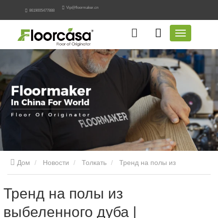
Vip@floormaker.cn
8619005477888
Дом
Новости
Толкать
Тренд на полы из
выбеленного дуба | Техническое руководство
Тренд на полы из
выбеленного дуба |