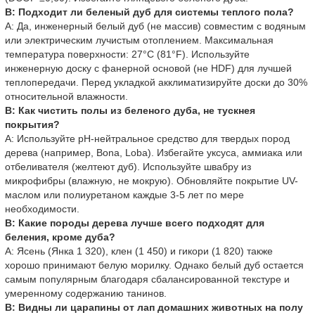
В: Подходит ли беленый дуб для системы теплого пола?
A: Да, инженерный белый дуб (не массив) совместим с водяным
или электрическим лучистым отоплением. Максимальная
температура поверхности: 27°C (81°F). Используйте
инженерную доску с фанерной основой (не HDF) для лучшей
теплопередачи. Перед укладкой акклиматизируйте доски до 30%
относительной влажности.
В: Как чистить полы из беленого дуба, не тускнея
покрытия?
A: Используйте pH-нейтральное средство для твердых пород
дерева (например, Bona, Loba). Избегайте уксуса, аммиака или
отбеливателя (желтеют дуб). Используйте швабру из
микрофибры (влажную, не мокрую). Обновляйте покрытие UV-
маслом или полиуретаном каждые 3-5 лет по мере
необходимости.
В: Какие породы дерева лучше всего подходят для
беления, кроме дуба?
A: Ясень (Янка 1 320), клен (1 450) и гикори (1 820) также
хорошо принимают белую морилку. Однако белый дуб остается
самым популярным благодаря сбалансированной текстуре и
умеренному содержанию танинов.
В: Видны ли царапины от лап домашних животных на полу