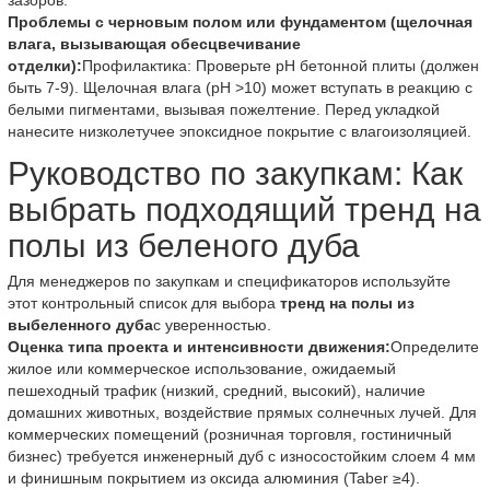
зазоров.
Проблемы с черновым полом или фундаментом (щелочная
влага, вызывающая обесцвечивание
отделки):
Профилактика: Проверьте pH бетонной плиты (должен
быть 7-9). Щелочная влага (pH >10) может вступать в реакцию с
белыми пигментами, вызывая пожелтение. Перед укладкой
нанесите низколетучее эпоксидное покрытие с влагоизоляцией.
Руководство по закупкам: Как
выбрать подходящий тренд на
полы из беленого дуба
Для менеджеров по закупкам и спецификаторов используйте
этот контрольный список для выбора
тренд на полы из
выбеленного дуба
с уверенностью.
Оценка типа проекта и интенсивности движения:
Определите
жилое или коммерческое использование, ожидаемый
пешеходный трафик (низкий, средний, высокий), наличие
домашних животных, воздействие прямых солнечных лучей. Для
коммерческих помещений (розничная торговля, гостиничный
бизнес) требуется инженерный дуб с износостойким слоем 4 мм
и финишным покрытием из оксида алюминия (Taber ≥4).