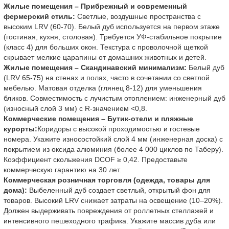
Жилые помещения – Прибрежный и современный
фермерский стиль:
Светлые, воздушные пространства с
высоким LRV (60-70). Белый дуб используется на первом этаже
(гостиная, кухня, столовая). Требуется УФ-стабильное покрытие
(класс 4) для больших окон. Текстура с проволочной щеткой
скрывает мелкие царапины от домашних животных и детей.
Жилые помещения – Скандинавский минимализм:
Белый дуб
(LRV 65-75) на стенах и полах, часто в сочетании со светлой
мебелью. Матовая отделка (глянец 8-12) для уменьшения
бликов. Совместимость с лучистым отоплением: инженерный дуб
(износный слой 3 мм) с R-значением <0,8.
Коммерческие помещения – Бутик-отели и пляжные
курорты:
Коридоры с высокой проходимостью и гостевые
номера. Укажите износостойкий слой 4 мм (инженерная доска) с
покрытием из оксида алюминия (более 4 000 циклов по Таберу).
Коэффициент скольжения DCOF ≥ 0,42. Предоставьте
коммерческую гарантию на 30 лет.
Коммерческая розничная торговля (одежда, товары для
дома):
Выбеленный дуб создает светлый, открытый фон для
товаров. Высокий LRV снижает затраты на освещение (10–20%).
Должен выдерживать повреждения от роллетных стеллажей и
интенсивного пешеходного трафика. Укажите массив дуба или