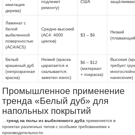
подлежит
США
защёлкиваю
имитация
ремонту)
дерева)
Ламинат с
белой
Средне-высокий
Низкий
выбеленной
(AC4: 4000
$3 – $6
(плавающий
поверхностью
циклов)
(AC4/AC5)
Белый
Низкий (краска
Высокая (кр
$6 – $12
крашеный дуб
царапается и
требует грун
(материал
(непрозрачная
скалывается;
многослойн
+ покраска)
краска)
заметен износ)
нанесение)
Промышленное применение
тренда «Белый дуб» для
напольных покрытий
…
тренд на полы из выбеленного дуба
применяется в
проектах различных типов с особыми требованиями к
производительности: