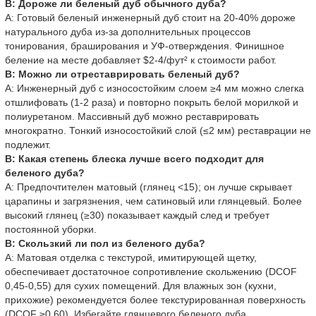
В: Дороже ли беленый дуб обычного дуба?
A: Готовый беленый инженерный дуб стоит на 20-40% дороже
натурального дуба из-за дополнительных процессов
тонирования, браширования и УФ-отверждения. Финишное
беление на месте добавляет $2-4/фут² к стоимости работ.
В: Можно ли отреставрировать беленый дуб?
A: Инженерный дуб с износостойким слоем ≥4 мм можно слегка
отшлифовать (1-2 раза) и повторно покрыть белой морилкой и
полиуретаном. Массивный дуб можно реставрировать
многократно. Тонкий износостойкий слой (≤2 мм) реставрации не
подлежит.
В: Какая степень блеска лучше всего подходит для
беленого дуба?
A: Предпочтителен матовый (глянец <15); он лучше скрывает
царапины и загрязнения, чем сатиновый или глянцевый. Более
высокий глянец (≥30) показывает каждый след и требует
постоянной уборки.
В: Скользкий ли пол из беленого дуба?
A: Матовая отделка с текстурой, имитирующей щетку,
обеспечивает достаточное сопротивление скольжению (DCOF
0,45-0,55) для сухих помещений. Для влажных зон (кухни,
прихожие) рекомендуется более текстурированная поверхность
(DCOF ≥0,60). Избегайте глянцевого беленого дуба.