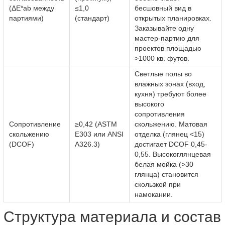
(ΔE*ab между
≤1,0
бесшовный вид в
партиями)
(стандарт)
открытых планировках.
Заказывайте одну
мастер-партию для
проектов площадью
>1000 кв. футов.
Светлые полы во
влажных зонах (вход,
кухня) требуют более
высокого
сопротивления
Сопротивление
≥0,42 (ASTM
скольжению. Матовая
скольжению
E303 или ANSI
отделка (глянец <15)
(DCOF)
A326.3)
достигает DCOF 0,45-
0,55. Высокоглянцевая
белая мойка (>30
глянца) становится
скользкой при
намокании.
Структура материала и состав