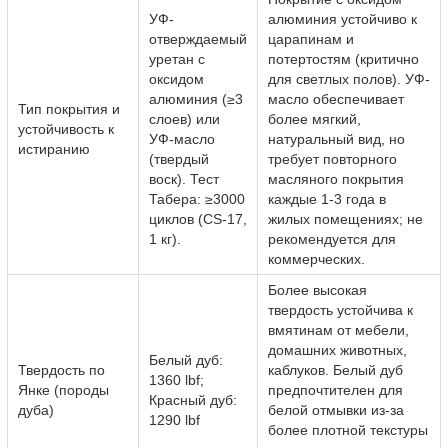
УФ-
алюминия устойчиво к
отверждаемый
царапинам и
уретан с
потертостям (критично
оксидом
для светлых полов). УФ-
алюминия (≥3
масло обеспечивает
Тип покрытия и
слоев) или
более мягкий,
устойчивость к
УФ-масло
натуральный вид, но
истиранию
(твердый
требует повторного
воск). Тест
масляного покрытия
Табера: ≥3000
каждые 1-3 года в
циклов (CS-17,
жилых помещениях; не
1 кг).
рекомендуется для
коммерческих.
Более высокая
твердость устойчива к
вмятинам от мебели,
домашних животных,
Белый дуб:
Твердость по
каблуков. Белый дуб
1360 lbf;
Янке (породы
предпочтителен для
Красный дуб:
дуба)
белой отмывки из-за
1290 lbf
более плотной текстуры