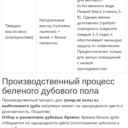
для матового,
естественного вида.
Низкий блеск (глянец 5-
8). Однако менее
Натуральные
долговечен (требует
Твердое
масла (тунговое,
повторного покрытия
масло-воск
льняное) +
каждые 1-3 года) и
(альтернатива)
воски + белые
обеспечивает меньшую
пигменты
защиту от пожелтения.
Предпочтителен только
для жилых помещений
с низкой
проходимостью.
Производственный процесс
беленого дубового пола
Производственный процесс для
тренд на полы из
выбеленного дуба
напрямую влияет на однородность цвета и
долговечность. Пошагово:
Отбор и распиловка дубовых бревен:
Бревна белого дуба
отбираются по однородности цвета (соотношение заболони и