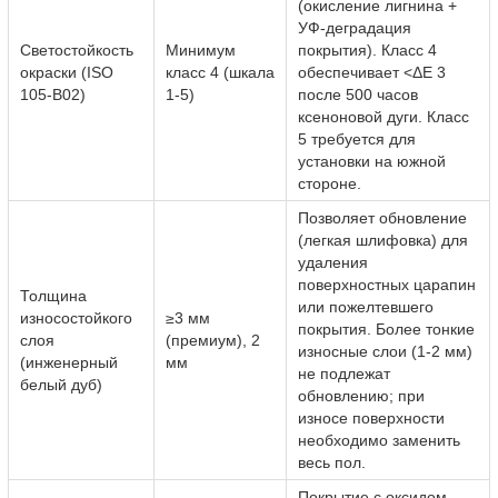
(окисление лигнина +
УФ-деградация
Светостойкость
Минимум
покрытия). Класс 4
окраски (ISO
класс 4 (шкала
обеспечивает <ΔE 3
105-B02)
1-5)
после 500 часов
ксеноновой дуги. Класс
5 требуется для
установки на южной
стороне.
Позволяет обновление
(легкая шлифовка) для
удаления
поверхностных царапин
Толщина
или пожелтевшего
износостойкого
≥3 мм
покрытия. Более тонкие
слоя
(премиум), 2
износные слои (1-2 мм)
(инженерный
мм
не подлежат
белый дуб)
обновлению; при
износе поверхности
необходимо заменить
весь пол.
Покрытие с оксидом