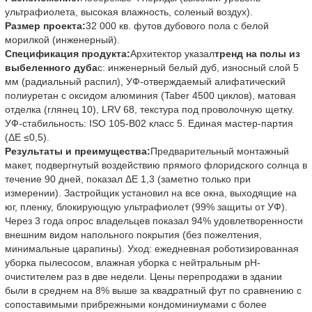
ультрафиолета, высокая влажность, соленый воздух).
Размер проекта:
32 000 кв. футов дубового пола с белой
морилкой (инженерный).
Спецификация продукта:
Архитектор указал
тренд на полы из
выбеленного дуба
с: инженерный белый дуб, износный слой 5
мм (радиальный распил), УФ-отверждаемый алифатический
полиуретан с оксидом алюминия (Taber 4500 циклов), матовая
отделка (глянец 10), LRV 68, текстура под проволочную щетку.
УФ-стабильность: ISO 105-B02 класс 5. Единая мастер-партия
(ΔE ≤0,5).
Результаты и преимущества:
Предварительный монтажный
макет, подвергнутый воздействию прямого флоридского солнца в
течение 90 дней, показал ΔE 1,3 (заметно только при
измерении). Застройщик установил на все окна, выходящие на
юг, пленку, блокирующую ультрафиолет (99% защиты от УФ).
Через 3 года опрос владельцев показал 94% удовлетворенности
внешним видом напольного покрытия (без пожелтения,
минимальные царапины). Уход: ежедневная роботизированная
уборка пылесосом, влажная уборка с нейтральным pH-
очистителем раз в две недели. Цены перепродажи в здании
были в среднем на 8% выше за квадратный фут по сравнению с
сопоставимыми прибрежными кондоминиумами с более