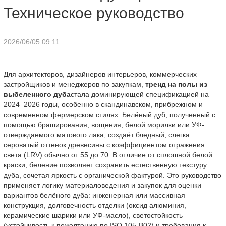
Техническое руководство
2026/06/05 09:11
Для архитекторов, дизайнеров интерьеров, коммерческих
застройщиков и менеджеров по закупкам,
тренд на полы из
выбеленного дуба
стала доминирующей спецификацией на
2024–2026 годы, особенно в скандинавском, прибрежном и
современном фермерском стилях. Белёный дуб, полученный с
помощью браширования, вощения, белой морилки или УФ-
отверждаемого матового лака, создаёт бледный, слегка
сероватый оттенок древесины с коэффициентом отражения
света (LRV) обычно от 55 до 70. В отличие от сплошной белой
краски, беление позволяет сохранить естественную текстуру
дуба, сочетая яркость с органической фактурой. Это руководство
применяет логику материаловедения и закупок для оценки
вариантов белёного дуба: инженерная или массивная
конструкция, долговечность отделки (оксид алюминия,
керамические шарики или УФ-масло), светостойкость
(устойчивость к пожелтению по ISO 105-B02) и требования к