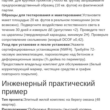
партии. Для крупных проектов (>5000 кв. футов) запрашивайте
предпроизводственный образец (10 кв. футов) из фактической
партии.
Образцы для тестирования и макетирование:
Установите
макет площадью 20 кв. футов в реальном помещении (если
возможно). Подвергните воздействию естественного света в
течение 30 дней и измерьте ΔE (допустимо <2). Проведите тест
на царапины (твердомерный карандаш, минимум 2H). Проверьте
сопротивление скольжению (мокрый DCOF ≥0,42).
Уход при установке и после установки:
Укажите
сертифицированных установщиков (NWFA). Требуйте 72-
часовую акклиматизацию, пароизоляцию над бетоном и
деформационные зазоры (¾ дюйма по периметру).
Предоставьте владельцу комплект для обслуживания (белый
корректирующий маркер, чистящее средство и график
повторного покрытия).
Инженерный практический
пример
Тип проекта:
Элитный жилой комплекс на берегу океана (48
квартир).
Расположение:
Побережье Флориды (высокий уровень