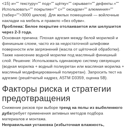
<15) и="" текстуру="" под="" щётку="" скрывает="" дефекты.=""
Использовать="" покрытие="" с="" оксидом="" алюминия=""
(табер="">3000 циклов). Для жилых помещений — войлочные
накладки на мебель и правило «без обуви».
Проблема: Белое покрытие отслаивается или шелушится
через 2-3 года.
Основная причина: Плохая адгезия между белой морилкой и
финишным слоем, часто из-за недостаточной шлифовки
поверхности или загрязнений (масла от щёточной обработки).
Также нанесение водной морилки под масляный финишный
слой. Решение: Использовать одинаковую систему связующих
(водная морилка + водный полиуретан или масляная морилка +
масляный модифицированный полиуретан). Запросить тест на
адгезию (решётчатый надрез, ASTM D3359, оценка 5B).
Факторы риска и стратегии
предотвращения
Снижение рисков при выборе
тренд на полы из выбеленного
дуба
требует применения активных методов подбора
материалов и монтажа.
Неправильная установка (избыточная влажность,