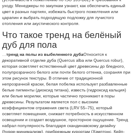
уходу. Менеджеры по закупкам узнают, как обеспечить единый
цвет в разных партиях, избежать быстрого пожелтения или
царапин и выбрать подходящую подложку для лучистого
отопления или акустического контроля.
Что такое тренд на белёный
дуб для пола
…
тренд на полы из выбеленного дуба
Относится к
декоративной отделке дуба (Quercus alba или Quercus robur),
которая осветляет естественный цвет древесины до бледного,
полупрозрачного белого или почти белого оттенка, сохраняя при
этом рисунок текстуры. В отличие от традиционной
непрозрачной краски, белая побелка использует разбавленные
белые пигменты (диоксид титана), известь (гидроксид кальция)
или белые морилки, которые частично проникают в поры
древесины. Результатом является пол с высоким
коэффициентом отражения света (LRV 55–75), который
осветляет помещения, снижает потребность в искусственном
освещении и создает воздушное, просторное ощущение. Тренд
набрал популярность благодаря скандинавскому дизайну
(hygge-минимализм), прибрежным курортам (Хэмптонс, Кейп-