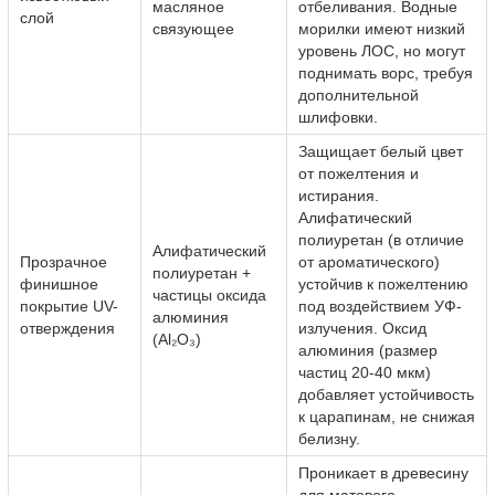
масляное
отбеливания. Водные
слой
связующее
морилки имеют низкий
уровень ЛОС, но могут
поднимать ворс, требуя
дополнительной
шлифовки.
Защищает белый цвет
от пожелтения и
истирания.
Алифатический
полиуретан (в отличие
Алифатический
Прозрачное
от ароматического)
полиуретан +
финишное
устойчив к пожелтению
частицы оксида
покрытие UV-
под воздействием УФ-
алюминия
отверждения
излучения. Оксид
(Al₂O₃)
алюминия (размер
частиц 20-40 мкм)
добавляет устойчивость
к царапинам, не снижая
белизну.
Проникает в древесину