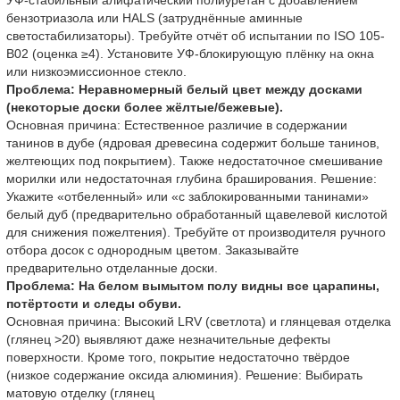
УФ-стабильный алифатический полиуретан с добавлением
бензотриазола или HALS (затруднённые аминные
светостабилизаторы). Требуйте отчёт об испытании по ISO 105-
B02 (оценка ≥4). Установите УФ-блокирующую плёнку на окна
или низкоэмиссионное стекло.
Проблема: Неравномерный белый цвет между досками
(некоторые доски более жёлтые/бежевые).
Основная причина: Естественное различие в содержании
танинов в дубе (ядровая древесина содержит больше танинов,
желтеющих под покрытием). Также недостаточное смешивание
морилки или недостаточная глубина браширования. Решение:
Укажите «отбеленный» или «с заблокированными танинами»
белый дуб (предварительно обработанный щавелевой кислотой
для снижения пожелтения). Требуйте от производителя ручного
отбора досок с однородным цветом. Заказывайте
предварительно отделанные доски.
Проблема: На белом вымытом полу видны все царапины,
потёртости и следы обуви.
Основная причина: Высокий LRV (светлота) и глянцевая отделка
(глянец >20) выявляют даже незначительные дефекты
поверхности. Кроме того, покрытие недостаточно твёрдое
(низкое содержание оксида алюминия). Решение: Выбирать
матовую отделку (глянец