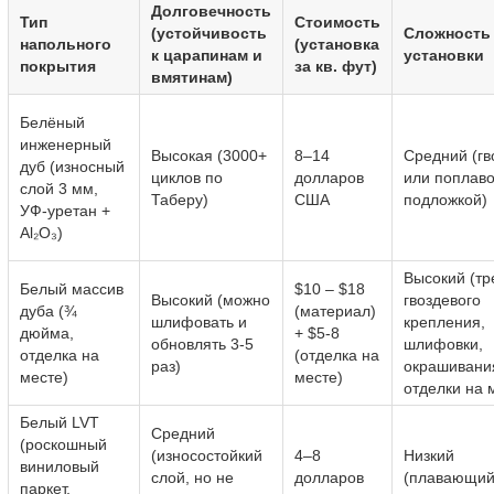
Долговечность
Тип
Стоимость
(устойчивость
Сложность
напольного
(установка
к царапинам и
установки
покрытия
за кв. фут)
вмятинам)
Белёный
инженерный
Высокая (3000+
8–14
Средний (гв
дуб (износный
циклов по
долларов
или поплаво
слой 3 мм,
Таберу)
США
подложкой)
УФ-уретан +
Al₂O₃)
Высокий (тр
Белый массив
$10 – $18
Высокий (можно
гвоздевого
дуба (¾
(материал)
шлифовать и
крепления,
дюйма,
+ $5-8
обновлять 3-5
шлифовки,
отделка на
(отделка на
раз)
окрашивани
месте)
месте)
отделки на 
Белый LVT
Средний
(роскошный
(износостойкий
4–8
Низкий
виниловый
слой, но не
долларов
(плавающий
паркет,