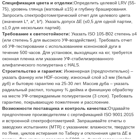
Спецификация цвета и отделки:
Определить целевой LRV (55-
75), уровень глянца (матовый ≤15) и глубину браширования.
Запросить спектрофотометрический отчет для целевого цвета
(значения L*, a*, b*). Указать допуск ΔE (≤0,5 для одной партии,
≤1,0 для нескольких партий).
Требование к светостойкости:
Указать ISO 105-B02 степень ≥4
(или степень 5 для высокого УФ-воздействия). Требовать отчет
об УФ-тестировании с использованием ксеноновой дуги в
течение 500 часов. Для установок, выходящих на юг, требуется
оконная пленка или указание УФ-стабилизированного
алифатического полиуретана с HALS.
Строительство и гарантия:
Инженерная (предпочтительно) –
указать фанеру или HDF-основу, износный слой ≥3 мм (белый
дуб) и бытовую гарантию на 25-30 лет. Массив дуба – указать
радиальный распил, толщину ¾ дюйма и финишную обработку
на месте УФ-отверждаемым полиуретаном (3 слоя). Требовать
гарантию, покрывающую пожелтение и расслоение.
Возможности поставщика и контроль качества:
Отдавайте
предпочтение производителям с сертификацией ISO 9001:2015
и встроенной спектрофотометрией. Запрашивайте отчеты о
заводских испытаниях (MTR) с указанием: влажности, твердости
по Янке, циклов истирания по Таберу и отклонения цвета ΔE в