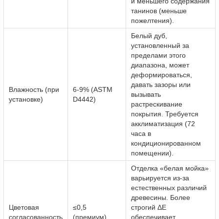
и меньшего содержания
танинов (меньше
пожелтения).
Белый дуб,
установленный за
пределами этого
диапазона, может
деформироваться,
давать зазоры или
Влажность (при
6-9% (ASTM
вызывать
установке)
D4442)
растрескивание
покрытия. Требуется
акклиматизация (72
часа в
кондиционированном
помещении).
Отделка «белая мойка»
варьируется из-за
естественных различий
древесины. Более
Цветовая
≤0,5
строгий ΔE
согласованность
(премиум),
обеспечивает