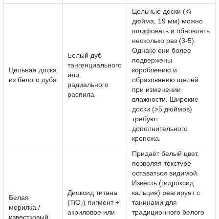
Цельные доски (¾
дюйма, 19 мм) можно
шлифовать и обновлять
несколько раз (3-5).
Однако они более
Белый дуб
подвержены
тангенциального
Цельная доска
короблению и
или
из белого дуба
образованию щелей
радиального
при изменении
распила
влажности. Широкие
доски (>5 дюймов)
требуют
дополнительного
крепежа.
Придаёт белый цвет,
позволяя текстуре
оставаться видимой.
Известь (гидроксид
Диоксид титана
кальция) реагирует с
Белая
(TiO₂) пигмент +
танинами для
морилка /
акриловое или
традиционного белого
известковый