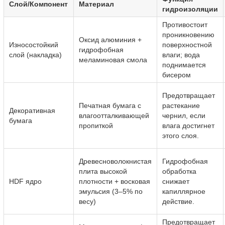
Слой/Компонент
Материал
гидроизоляции
Противостоит
проникновению
Оксид алюминия +
Износостойкий
поверхностной
гидрофобная
слой (накладка)
влаги; вода
меламиновая смола
поднимается
бисером
Предотвращает
Печатная бумага с
растекание
Декоративная
влагоотталкивающей
чернил, если
бумага
пропиткой
влага достигнет
этого слоя.
Древесноволокнистая
Гидрофобная
плита высокой
обработка
HDF ядро
плотности + восковая
снижает
эмульсия (3–5% по
капиллярное
весу)
действие.
Предотвращает