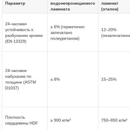
Параметр
водонепроницаемого
ламинат
ламината
(эталон)
24-часовая
≤ 6% (герметично
устойчивость к
12–20%
запечатано
разбуханию кромки
(незапечатанн
полиуретаном)
(EN 13329)
24-часовое
набухание по
≤ 8%
15–25%
толщине (ASTM
D1037)
Плотность
≥ 900 кг/м³
750–850 кг/м³
сердцевины HDF