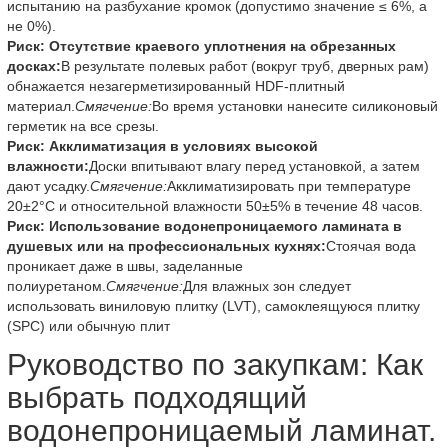
испытанию на разбухание кромок (допустимо значение ≤ 6%, а
не 0%).
Риск: Отсутствие краевого уплотнения на обрезанных
досках:
В результате полевых работ (вокруг труб, дверных рам)
обнажается незагерметизированный HDF-плитный
материал.
Смягчение:
Во время установки нанесите силиконовый
герметик на все срезы.
Риск: Акклиматизация в условиях высокой
влажности:
Доски впитывают влагу перед установкой, а затем
дают усадку.
Смягчение:
Акклиматизировать при температуре
20±2°C и относительной влажности 50±5% в течение 48 часов.
Риск: Использование водонепроницаемого ламината в
душевых или на профессиональных кухнях:
Стоячая вода
проникает даже в швы, заделанные
полиуретаном.
Смягчение:
Для влажных зон следует
использовать виниловую плитку (LVT), самоклеящуюся плитку
(SPC) или обычную плит
Руководство по закупкам: Как
выбрать подходящий
водонепроницаемый ламинат.