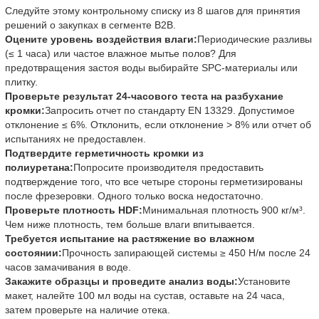
Следуйте этому контрольному списку из 8 шагов для принятия
решений о закупках в сегменте B2B.
Оцените уровень воздействия влаги:
Периодические разливы
(≤ 1 часа) или частое влажное мытье полов? Для
предотвращения застоя воды выбирайте SPC-материалы или
плитку.
Проверьте результат 24-часового теста на разбухание
кромки:
Запросить отчет по стандарту EN 13329. Допустимое
отклонение ≤ 6%. Отклонить, если отклонение > 8% или отчет об
испытаниях не предоставлен.
Подтвердите герметичность кромки из
полиуретана:
Попросите производителя предоставить
подтверждение того, что все четыре стороны герметизированы
после фрезеровки. Одного только воска недостаточно.
Проверьте плотность HDF:
Минимальная плотность 900 кг/м³.
Чем ниже плотность, тем больше влаги впитывается.
Требуется испытание на растяжение во влажном
состоянии:
Прочность запирающей системы ≥ 450 Н/м после 24
часов замачивания в воде.
Закажите образцы и проведите анализ воды:
Установите
макет, налейте 100 мл воды на сустав, оставьте на 24 часа,
затем проверьте на наличие отека.