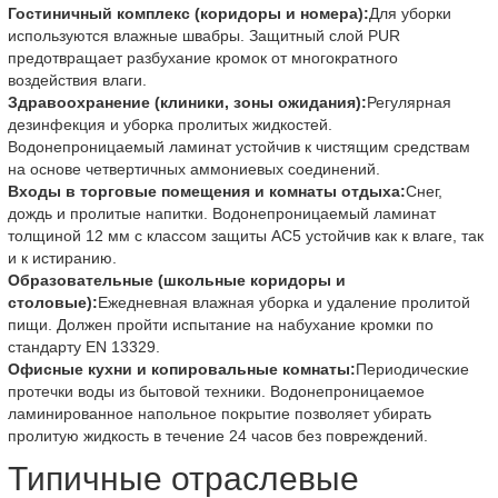
Гостиничный комплекс (коридоры и номера):
Для уборки
используются влажные швабры. Защитный слой PUR
предотвращает разбухание кромок от многократного
воздействия влаги.
Здравоохранение (клиники, зоны ожидания):
Регулярная
дезинфекция и уборка пролитых жидкостей.
Водонепроницаемый ламинат устойчив к чистящим средствам
на основе четвертичных аммониевых соединений.
Входы в торговые помещения и комнаты отдыха:
Снег,
дождь и пролитые напитки. Водонепроницаемый ламинат
толщиной 12 мм с классом защиты AC5 устойчив как к влаге, так
и к истиранию.
Образовательные (школьные коридоры и
столовые):
Ежедневная влажная уборка и удаление пролитой
пищи. Должен пройти испытание на набухание кромки по
стандарту EN 13329.
Офисные кухни и копировальные комнаты:
Периодические
протечки воды из бытовой техники. Водонепроницаемое
ламинированное напольное покрытие позволяет убирать
пролитую жидкость в течение 24 часов без повреждений.
Типичные отраслевые