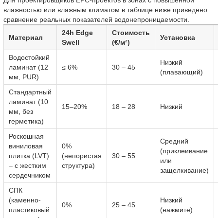
Для проектировщиков EPC-проектов в зонах с повышенной
влажностью или влажным климатом в таблице ниже приведено
сравнение реальных показателей водонепроницаемости.
24h Edge
Стоимость
Материал
Установка
Swell
(€/м²)
Водостойкий
Низкий
ламинат (12
≤ 6%
30 – 45
(плавающий)
мм, PUR)
Стандартный
ламинат (10
15–20%
18 – 28
Низкий
мм, без
герметика)
Роскошная
Средний
виниловая
0%
(приклеивание
плитка (LVT)
(непористая
30 – 55
или
– с жестким
структура)
защелкивание)
сердечником
СПК
(каменно-
Низкий
0%
25 – 45
пластиковый
(нажмите)