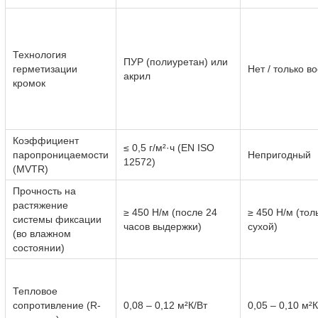
Технология
ПУР (полиуретан) или
герметизации
Нет / только во
акрил
кромок
Коэффициент
≤ 0,5 г/м²·ч (EN ISO
паропроницаемости
Непригодный
12572)
(MVTR)
Прочность на
растяжение
≥ 450 Н/м (после 24
≥ 450 Н/м (тол
системы фиксации
часов выдержки)
сухой)
(во влажном
состоянии)
Тепловое
сопротивление (R-
0,08 – 0,12 м²К/Вт
0,05 – 0,10 м²К