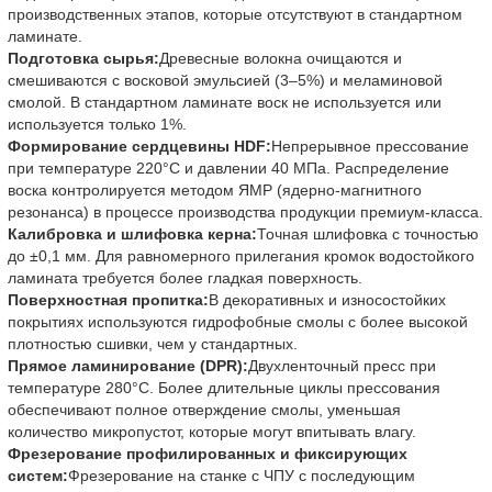
производственных этапов, которые отсутствуют в стандартном
ламинате.
Подготовка сырья:
Древесные волокна очищаются и
смешиваются с восковой эмульсией (3–5%) и меламиновой
смолой. В стандартном ламинате воск не используется или
используется только 1%.
Формирование сердцевины HDF:
Непрерывное прессование
при температуре 220°C и давлении 40 МПа. Распределение
воска контролируется методом ЯМР (ядерно-магнитного
резонанса) в процессе производства продукции премиум-класса.
Калибровка и шлифовка керна:
Точная шлифовка с точностью
до ±0,1 мм. Для равномерного прилегания кромок водостойкого
ламината требуется более гладкая поверхность.
Поверхностная пропитка:
В декоративных и износостойких
покрытиях используются гидрофобные смолы с более высокой
плотностью сшивки, чем у стандартных.
Прямое ламинирование (DPR):
Двухленточный пресс при
температуре 280°C. Более длительные циклы прессования
обеспечивают полное отверждение смолы, уменьшая
количество микропустот, которые могут впитывать влагу.
Фрезерование профилированных и фиксирующих
систем:
Фрезерование на станке с ЧПУ с последующим