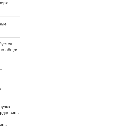
верх
ные
буется
 но общая
-
.
пучка.
ердцевины
щины