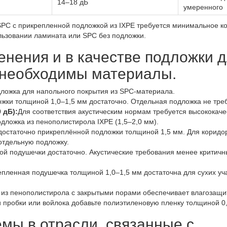
14–18 дБ
умеренного
SPC с прикрепленной подложкой из IXPE требуется минимальное к
льзовании ламината или SPC без подложки.
нения и в качестве подложки 
 необходимы материалы.
дложка для напольного покрытия из SPC-материала.
жки толщиной 1,0–1,5 мм достаточно. Отдельная подложка не треб
 дБ):
Для соответствия акустическим нормам требуется высококач
дложка из пенополистирола IXPE (1,5–2,0 мм).
остаточно прикреплённой подложки толщиной 1,5 мм. Для коридо
отдельную подложку.
й подушечки достаточно. Акустические требования менее критичн
пленная подушечка толщиной 1,0–1,5 мм достаточна для сухих уч
из пенополистирола с закрытыми порами обеспечивает влагозащ
и пробки или войлока добавьте полиэтиленовую пленку толщиной 0
мы в отрасли, связанные с