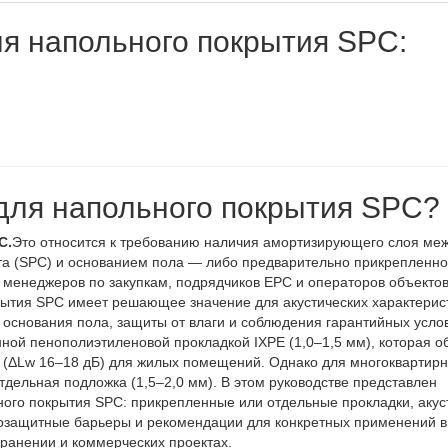
я напольного покрытия SPC:
 для напольного покрытия SPC?
C.
Это относится к требованию наличия амортизирующего слоя ме
та (SPC) и основанием пола — либо предварительно прикрепленно
я менеджеров по закупкам, подрядчиков EPC и операторов объекто
ытия SPC имеет решающее значение для акустических характерис
 основания пола, защиты от влаги и соблюдения гарантийных усло
ной пенополиэтиленовой прокладкой IXPE (1,0–1,5 мм), которая о
и (ΔLw 16–18 дБ) для жилых помещений. Однако для многоквартир
тдельная подложка (1,5–2,0 мм). В этом руководстве представлен
ого покрытия SPC: прикрепленные или отдельные прокладки, акус
гозащитные барьеры и рекомендации для конкретных применений в
хранении и коммерческих проектах.