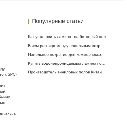
Популярные статьи
Как установить ламинат на бетонный пол
В чем разница между напольным покрытием SPC и WPC
Напольное покрытие для коммерческой кухни
Купить водонепроницаемый ламинат онлайн
жду
Производитель виниловых полов Китай
го к SPC-
в
тик
вий.
бычно
ных
тические