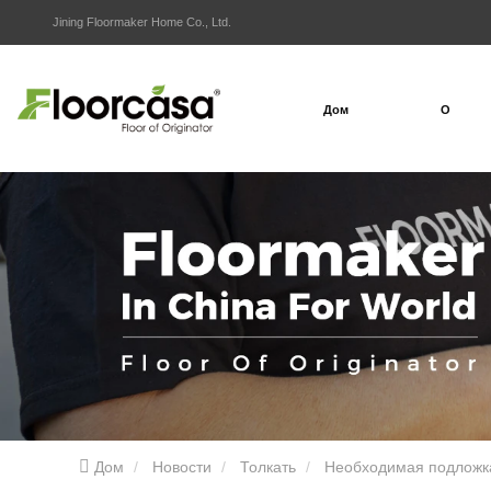
Jining Floormaker Home Co., Ltd.
Дом
О
Дом
Новости
Толкать
Необходимая подложка