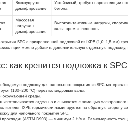
тая
Вязкоупругое
Устойчивый, требует пароизоляции по
а
демпфирование
бетона
Массовая
тая
Высокоинтенсивные нагрузки, спортив
нагрузка +
а
залы, промышленность
демпфирование
окрытия SPC с прикрепленной подложкой из IXPE (1,0–1,5 мм) тре
коизоляции можно добавить дополнительную отдельную подложку,
: как крепится подложка к SPC
еобходимую подложку для напольного покрытия из SPC-материалов
ируют (180–200 °C) через каландровые валы.
ы окружающей среды.
 изготавливается отдельно и сшивается с помощью электронного 
олиэтилен IXPE термически ламинируется на обратную сторону с
ложку для напольного покрытия SPC.
й прокладки (ASTM D903) — минимум 2 Н/мм. Равномерность тол