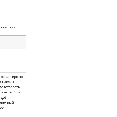
тветствии
гоквартирные
а (может
ветствовать
азателю ΔLw
 дБ),
тиничный
ес.