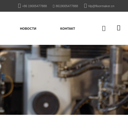
+86 19005477888
8619005477888
Vip@floormaker.cn
НОВОСТИ
КОНТАКТ