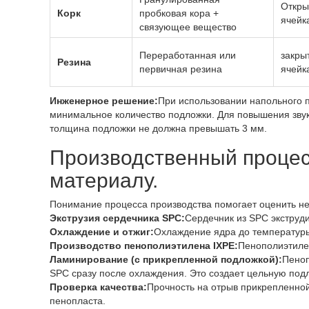
Откры
Корк
пробковая кора +
ячейк
связующее вещество
Переработанная или
закры
Резина
первичная резина
ячейк
Инженерное решение:
При использовании напольного п
минимальное количество подложки. Для повышения зву
толщина подложки не должна превышать 3 мм.
Производственный процесс
материалу.
Понимание процесса производства помогает оценить н
Экструзия сердечника SPC:
Сердечник из SPC экструд
Охлаждение и отжиг:
Охлаждение ядра до температур
Производство пенополиэтилена IXPE:
Пенополиэтилен
Ламинирование (с прикрепленной подложкой):
Пеноп
SPC сразу после охлаждения. Это создает цельную под
Проверка качества:
Прочность на отрыв прикрепленно
пенопласта.