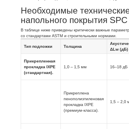
Необходимые технические
напольного покрытия SPC
В таблице ниже приведены критически важные параметр
со стандартами ASTM и строительными нормами.
Акустиче
Тип подложки
Толщина
ΔLw (дБ)
Прикрепленная
прокладка IXPE
1,0 – 1,5 мм
16–18 дБ
(стандартная).
Прикреплена
пенополиэтиленовая
1,5 – 2,0
прокладка IXPE
(премиум-класса).