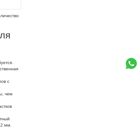
оличество
для
уется.
ественная
ров с
ы, чем
астков
итный
,2 мм.