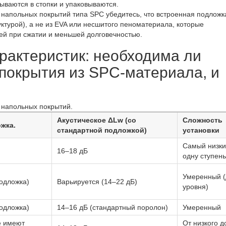
ываются в стопки и упаковываются.
напольных покрытий типа SPC убедитесь, что встроенная подложк
ктурой), а не из EVA или несшитого пеноматериала, которые
ей при сжатии и меньшей долговечностью.
рактеристик: необходима ли
покрытия из SPC-материала, и
 напольных покрытий.
Акустическое ΔLw (со
Сложность
жка.
стандартной подложкой)
установки
Самый низки
16–18 дБ
одну ступень
Умеренный (
подложка)
Варьируется (14–22 дБ)
уровня)
подложка)
14–16 дБ (стандартный поролон)
Умеренный
е имеют
От низкого д