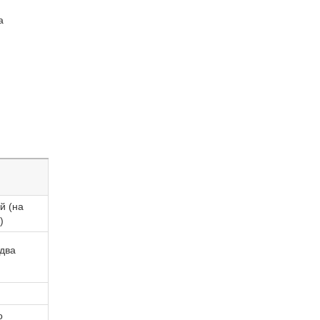
а
й (на
)
два
о