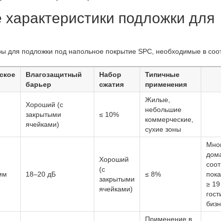
 характеристики подложки для
ы для подложки под напольное покрытие SPC, необходимые в соо
ское
Влагозащитный
Набор
Типичные
барьер
сжатия
применения
Жилые,
Хороший (с
небольшие
закрытыми
≤ 10%
коммерческие,
ячейками)
сухие зоны
Мно
дом
Хороший
соот
(с
 мм
18–20 дБ
≤ 8%
пок
закрытыми
≥ 19
ячейками)
гос
бизн
Применение в