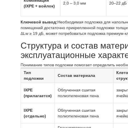
Комбинация
2,0 – 3,0 мм
20–22 дБ
(IXPE + войлок)
Ключевой вывод:
Необходимая подложка для напольно
помещений достаточно прикрепленной подложки толщино
ΔLw ≥ 19 дБ, может потребоваться подложка премиум-кл
Структура и состав матер
эксплуатационные характ
Понимание типов подложки помогает определить необх
Тип
Клет
Состав материала
подложки
струк
IXPE
Облученная сшитая
закры
(прилагается)
полиэтиленовая пена
ячейк
IXPE
Облученная сшитая
закры
(отдельно)
полиэтиленовая пена
ячейк
Гранулированная