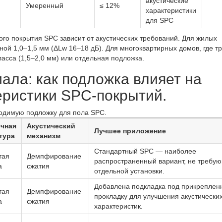
акустические
Умеренный
≤ 12%
характеристики
для SPC
го покрытия SPC зависит от акустических требований. Для жилых
й 1,0–1,5 мм (ΔLw 16–18 дБ). Для многоквартирных домов, где т
асса (1,5–2,0 мм) или отдельная подложка.
иала: как подложка влияет на
еристики SPC-покрытий.
одимую подложку для пола SPC.
очная
Акустический
Лучшее приложение
тура
механизм
Стандартный SPC — наиболее
тая
Демпфирование
распространенный вариант, не требу
а
сжатия
отдельной установки.
Добавлена ​​подкладка под прикрепле
тая
Демпфирование
прокладку для улучшения акустически
а
сжатия
характеристик.