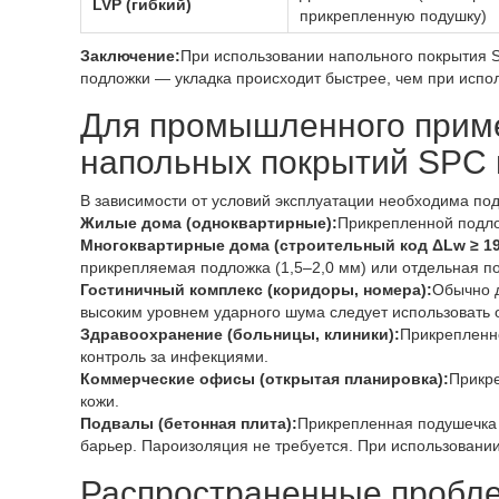
LVP (гибкий)
прикрепленную подушку)
Заключение:
При использовании напольного покрытия 
подложки — укладка происходит быстрее, чем при испо
Для промышленного приме
напольных покрытий SPC
В зависимости от условий эксплуатации необходима по
Жилые дома (одноквартирные):
Прикрепленной подло
Многоквартирные дома (строительный код ΔLw ≥ 19
прикрепляемая подложка (1,5–2,0 мм) или отдельная по
Гостиничный комплекс (коридоры, номера):
Обычно д
высоким уровнем ударного шума следует использовать 
Здравоохранение (больницы, клиники):
Прикрепленно
контроль за инфекциями.
Коммерческие офисы (открытая планировка):
Прикре
кожи.
Подвалы (бетонная плита):
Прикрепленная подушечка 
барьер. Пароизоляция не требуется. При использовани
Распространенные пробле