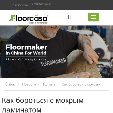
Vip@floormaker.cn
8619005477888
Дом
Новости
Толкать
Как бороться с мокрым
ламинатом
Как бороться с мокрым
ламинатом