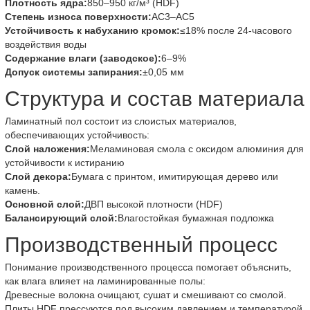
Плотность ядра:
850–950 кг/м³ (HDF)
Степень износа поверхности:
AC3–AC5
Устойчивость к набуханию кромок:
≤18% после 24-часового
воздействия воды
Содержание влаги (заводское):
6–9%
Допуск системы запирания:
±0,05 мм
Структура и состав материала
Ламинатный пол состоит из слоистых материалов,
обеспечивающих устойчивость:
Слой наложения:
Меламиновая смола с оксидом алюминия для
устойчивости к истиранию
Слой декора:
Бумага с принтом, имитирующая дерево или
камень.
Основной слой:
ДВП высокой плотности (HDF)
Балансирующий слой:
Влагостойкая бумажная подложка
Производственный процесс
Понимание производственного процесса помогает объяснить,
как влага влияет на ламинированные полы:
Древесные волокна очищают, сушат и смешивают со смолой.
Плиты HDF прессуются под высоким давлением и температурой.