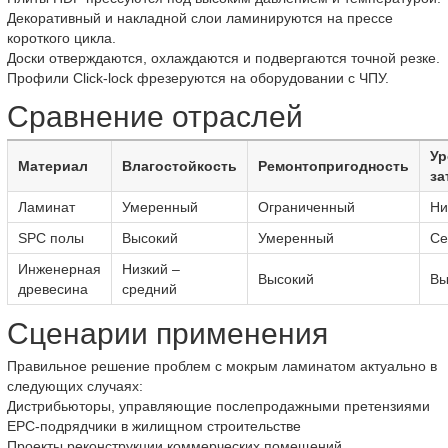
Декоративный и накладной слои ламинируются на прессе
короткого цикла.
Доски отверждаются, охлаждаются и подвергаются точной резке.
Профили Click-lock фрезеруются на оборудовании с ЧПУ.
Сравнение отраслей
Ур
Материал
Влагостойкость
Ремонтопригодность
за
Ламинат
Умеренный
Ограниченный
Ни
SPC полы
Высокий
Умеренный
Се
Инженерная
Низкий –
Высокий
Вы
древесина
средний
Сценарии применения
Правильное решение проблем с мокрым ламинатом актуально в
следующих случаях:
Дистрибьюторы, управляющие послепродажными претензиями
EPC-подрядчики в жилищном строительстве
Проекты реконструкции коммерческих помещений