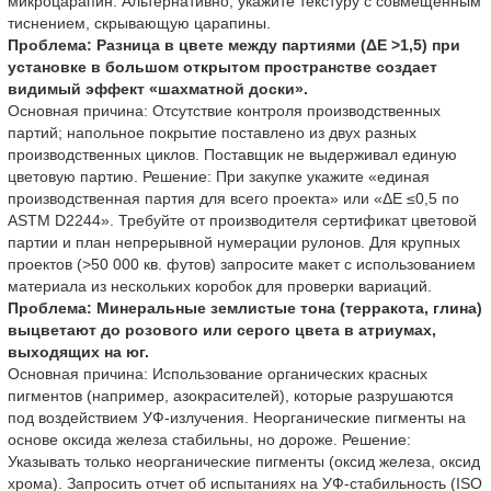
микроцарапин. Альтернативно, укажите текстуру с совмещенным
тиснением, скрывающую царапины.
Проблема: Разница в цвете между партиями (ΔE >1,5) при
установке в большом открытом пространстве создает
видимый эффект «шахматной доски».
Основная причина: Отсутствие контроля производственных
партий; напольное покрытие поставлено из двух разных
производственных циклов. Поставщик не выдерживал единую
цветовую партию. Решение: При закупке укажите «единая
производственная партия для всего проекта» или «ΔE ≤0,5 по
ASTM D2244». Требуйте от производителя сертификат цветовой
партии и план непрерывной нумерации рулонов. Для крупных
проектов (>50 000 кв. футов) запросите макет с использованием
материала из нескольких коробок для проверки вариаций.
Проблема: Минеральные землистые тона (терракота, глина)
выцветают до розового или серого цвета в атриумах,
выходящих на юг.
Основная причина: Использование органических красных
пигментов (например, азокрасителей), которые разрушаются
под воздействием УФ-излучения. Неорганические пигменты на
основе оксида железа стабильны, но дороже. Решение:
Указывать только неорганические пигменты (оксид железа, оксид
хрома). Запросить отчет об испытаниях на УФ-стабильность (ISO