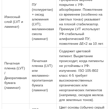
ПУ
покрытие с УФ-
(полиуретан)
абсорберами. Пожелтение
+ оксид
со временем (особенно на
Износный
алюминия
светлых тонах) указывает
слой (LVT и
(LVT);
на плохой стабилизатор.
ламинат)
меламиновая
Премиум LVT использует
смола
УФ-стабильный
(ламинат)
алифатический ПУ;
пожелтение ΔE<2 за 10 лет.
Содержит цветовой
пигмент. Выцветание
Печатная
происходит, когда пигменты
Печатная
пленка (LVT)
не устойчивы к УФ-
пленка (LVT)
или
излучению. ISO 105-B02
/
меламино-
класс 4-5 требует
Декоративная
пропитанная
высококачественных
бумага
бумага
органических или
(ламинат)
(ламинат)
неорганических пигментов
(например, оксидов железа
для земляных тонов).
Цвет основы (обычно серый