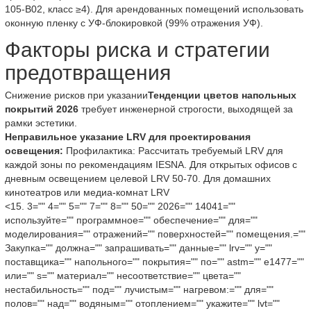
105-B02, класс ≥4). Для арендованных помещений использовать
оконную пленку с УФ-блокировкой (99% отражения УФ).
Факторы риска и стратегии
предотвращения
Снижение рисков при указании
Тенденции цветов напольных
покрытий 2026
требует инженерной строгости, выходящей за
рамки эстетики.
Неправильное указание LRV для проектирования
освещения:
Профилактика: Рассчитать требуемый LRV для
каждой зоны по рекомендациям IESNA. Для открытых офисов с
дневным освещением целевой LRV 50-70. Для домашних
кинотеатров или медиа-комнат LRV
<15. 3="" 4="" 5="" 7="" 8="" 50="" 2026="" 14041=""
используйте="" программное="" обеспечение="" для=""
моделирования="" отражений="" поверхностей="" помещения.=""
Закупка="" должна="" запрашивать="" данные="" lrv="" у=""
поставщика="" напольного="" покрытия="" по="" astm="" e1477=""
или="" s="" материал="" несоответствие="" цвета=""
нестабильность="" под="" лучистым="" нагревом:="" для=""
полов="" над="" водяным="" отоплением="" укажите="" lvt=""