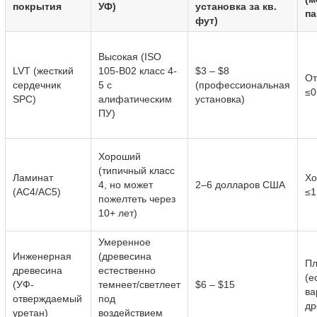
покрытия
УФ)
установка за кв.
па
фут)
Высокая (ISO
LVT (жесткий
105-B02 класс 4-
$3 – $8
От
сердечник
5 с
(профессиональная
≤0
SPC)
алифатическим
установка)
ПУ)
Хороший
(типичный класс
Ламинат
Хо
4, но может
2–6 долларов США
(AC4/AC5)
≤1
пожелтеть через
10+ лет)
Умеренное
Инженерная
(древесина
Пл
древесина
естественно
(е
(УФ-
темнеет/светлеет
$6 – $15
ва
отверждаемый
под
др
уретан)
воздействием