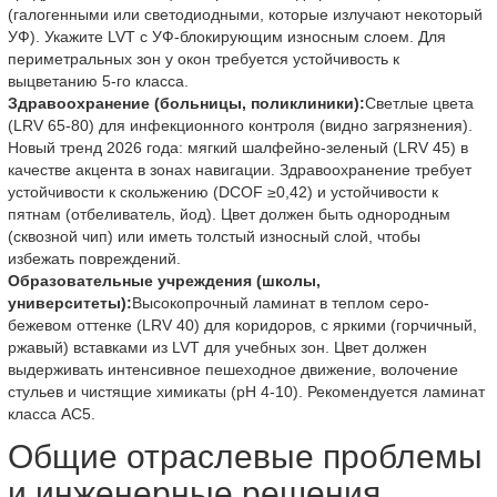
(галогенными или светодиодными, которые излучают некоторый
УФ). Укажите LVT с УФ-блокирующим износным слоем. Для
периметральных зон у окон требуется устойчивость к
выцветанию 5-го класса.
Здравоохранение (больницы, поликлиники):
Светлые цвета
(LRV 65-80) для инфекционного контроля (видно загрязнения).
Новый тренд 2026 года: мягкий шалфейно-зеленый (LRV 45) в
качестве акцента в зонах навигации. Здравоохранение требует
устойчивости к скольжению (DCOF ≥0,42) и устойчивости к
пятнам (отбеливатель, йод). Цвет должен быть однородным
(сквозной чип) или иметь толстый износный слой, чтобы
избежать повреждений.
Образовательные учреждения (школы,
университеты):
Высокопрочный ламинат в теплом серо-
бежевом оттенке (LRV 40) для коридоров, с яркими (горчичный,
ржавый) вставками из LVT для учебных зон. Цвет должен
выдерживать интенсивное пешеходное движение, волочение
стульев и чистящие химикаты (pH 4-10). Рекомендуется ламинат
класса AC5.
Общие отраслевые проблемы
и инженерные решения