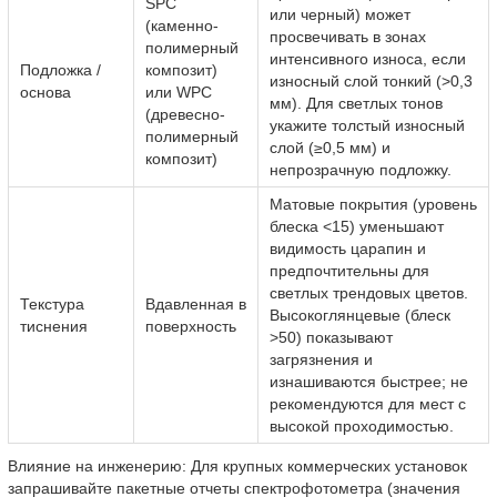
SPC
или черный) может
(каменно-
просвечивать в зонах
полимерный
интенсивного износа, если
Подложка /
композит)
износный слой тонкий (>0,3
основа
или WPC
мм). Для светлых тонов
(древесно-
укажите толстый износный
полимерный
слой (≥0,5 мм) и
композит)
непрозрачную подложку.
Матовые покрытия (уровень
блеска <15) уменьшают
видимость царапин и
предпочтительны для
светлых трендовых цветов.
Текстура
Вдавленная в
Высокоглянцевые (блеск
тиснения
поверхность
>50) показывают
загрязнения и
изнашиваются быстрее; не
рекомендуются для мест с
высокой проходимостью.
Влияние на инженерию: Для крупных коммерческих установок
запрашивайте пакетные отчеты спектрофотометра (значения