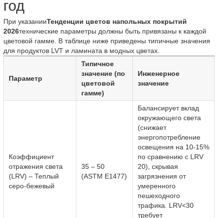
год
При указании
Тенденции цветов напольных покрытий
2026
технические параметры должны быть привязаны к каждой
цветовой гамме. В таблице ниже приведены типичные значения
для продуктов LVT и ламината в модных цветах.
Типичное
значение (по
Инженерное
Параметр
цветовой
значение
гамме)
Балансирует вклад
окружающего света
(снижает
энергопотребление
освещения на 10-15%
Коэффициент
по сравнению с LRV
отражения света
35 – 50
20), скрывая
(LRV) – Теплый
(ASTM E1477)
загрязнения от
серо-бежевый
умеренного
пешеходного
трафика. LRV<30
требует