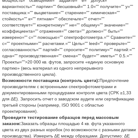
мощность="" освещения="" задайте="" e="" допуск=""
вариантность="" партии="" бесшовный="" 1.0="" получите="" у=""
поставщика:="" выцветание="" старение="" химическая=""
стойкость="" к="" пятнам="" обеспечьте="" отчет=""
соответствует="" конкретному="" не="" общему="" значение=""
коэффициента="" отражения="" света="" должно="" быть=""
измерено="" с="" помощью="" спектрофотометра.="" Сравните=""
с="" проектными="" расчетами.="" Цель="" leed="" проверьте=""
согласованность="" партий="" спросите="" политику="" партий:=""
одна="" производственная="" смена="" будет="" иметь="" 0.5.=""
Проекты="">20 000 кв. футов, запросите «единую основную
партию» (весь материал из одного непрерывного
производственного цикла).
Возможности поставщика (контроль цвета):
Предпочтение
производителям с встроенными спектрофотометрами и
документированными процедурами контроля цвета (CPK ≥1,33
для ΔE). Запросить отчет о заводском аудите или сертификацию
третьей стороны (например, ISO 9001 с областью
проектирования).
Проведите тестирование образцов перед массовым
заказом:
Заказать образцы площадью 4 кв. фута указанного
цвета из двух разных коробок (по возможности с разными датами
производства). Измерить ΔE между образцами. Допустимо: ΔE