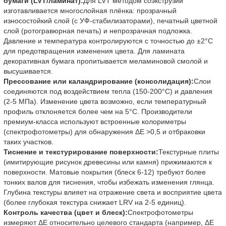
бумаги (LVT/ламинат):
Для LVT методом соэкструзии
изготавливается многослойная плёнка: прозрачный
износостойкий слой (с УФ-стабилизаторами), печатный цветной
слой (ротогравюрная печать) и непрозрачная подложка.
Давление и температура контролируются с точностью до ±2°C
для предотвращения изменения цвета. Для ламината
декоративная бумага пропитывается меламиновой смолой и
высушивается.
Прессование или каландрирование (консолидация):
Слои
соединяются под воздействием тепла (150-200°C) и давления
(2-5 МПа). Изменение цвета возможно, если температурный
профиль отклоняется более чем на 5°C. Производители
премиум-класса используют встроенные колориметры
(спектрофотометры) для обнаружения ΔE >0,5 и отбраковки
таких участков.
Тиснение и текстурирование поверхности:
Текстурные плиты
(имитирующие рисунок древесины или камня) прижимаются к
поверхности. Матовые покрытия (блеск 6-12) требуют более
тонких валов для тиснения, чтобы избежать изменения глянца.
Глубина текстуры влияет на отражение света и восприятие цвета
(более глубокая текстура снижает LRV на 2-5 единиц).
Контроль качества (цвет и блеск):
Спектрофотометры
измеряют ΔE относительно целевого стандарта (например, ΔE