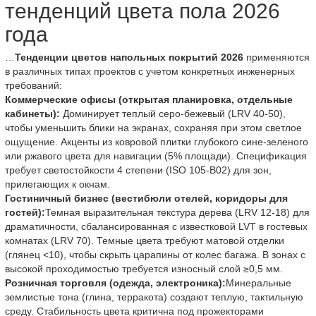
тенденций цвета пола 2026
года
…
Тенденции цветов напольных покрытий 2026
применяются
в различных типах проектов с учетом конкретных инженерных
требований:
Коммерческие офисы (открытая планировка, отдельные
кабинеты):
Доминирует теплый серо-бежевый (LRV 40-50),
чтобы уменьшить блики на экранах, сохраняя при этом светлое
ощущение. Акценты из ковровой плитки глубокого сине-зеленого
или ржавого цвета для навигации (5% площади). Спецификация
требует светостойкости 4 степени (ISO 105-B02) для зон,
прилегающих к окнам.
Гостиничный бизнес (вестибюли отелей, коридоры для
гостей):
Темная выразительная текстура дерева (LRV 12-18) для
драматичности, сбалансированная с известковой LVT в гостевых
комнатах (LRV 70). Темные цвета требуют матовой отделки
(глянец <10), чтобы скрыть царапины от колес багажа. В зонах с
высокой проходимостью требуется износный слой ≥0,5 мм.
Розничная торговля (одежда, электроника):
Минеральные
землистые тона (глина, терракота) создают теплую, тактильную
среду. Стабильность цвета критична под прожекторами