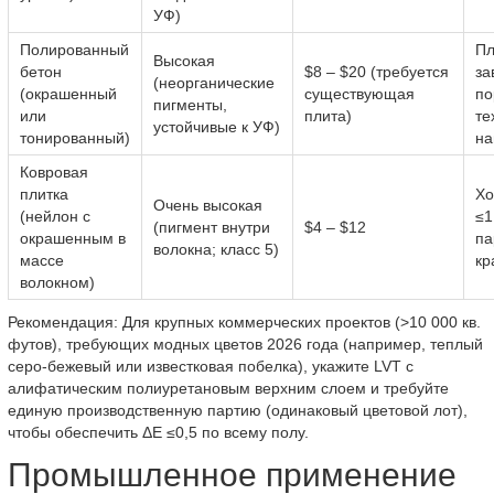
УФ)
Полированный
Пл
Высокая
бетон
$8 – $20 (требуется
за
(неорганические
(окрашенный
существующая
по
пигменты,
или
плита)
те
устойчивые к УФ)
тонированный)
на
Ковровая
плитка
Хо
Очень высокая
(нейлон с
≤1
(пигмент внутри
$4 – $12
окрашенным в
па
волокна; класс 5)
массе
кр
волокном)
Рекомендация: Для крупных коммерческих проектов (>10 000 кв.
футов), требующих модных цветов 2026 года (например, теплый
серо-бежевый или известковая побелка), укажите LVT с
алифатическим полиуретановым верхним слоем и требуйте
единую производственную партию (одинаковый цветовой лот),
чтобы обеспечить ΔE ≤0,5 по всему полу.
Промышленное применение