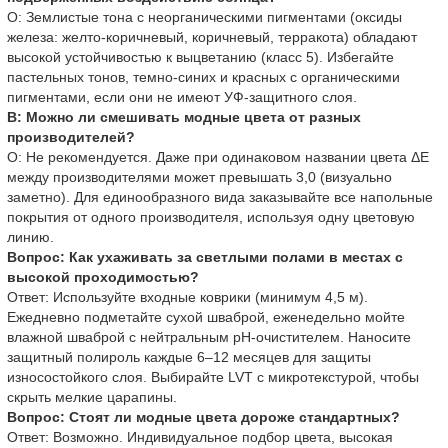
О: Землистые тона с неорганическими пигментами (оксиды
железа: желто-коричневый, коричневый, терракота) обладают
высокой устойчивостью к выцветанию (класс 5). Избегайте
пастельных тонов, темно-синих и красных с органическими
пигментами, если они не имеют УФ-защитного слоя.
В: Можно ли смешивать модные цвета от разных
производителей?
О: Не рекомендуется. Даже при одинаковом названии цвета ΔE
между производителями может превышать 3,0 (визуально
заметно). Для единообразного вида заказывайте все напольные
покрытия от одного производителя, используя одну цветовую
линию.
Вопрос: Как ухаживать за светлыми полами в местах с
высокой проходимостью?
Ответ: Используйте входные коврики (минимум 4,5 м).
Ежедневно подметайте сухой шваброй, еженедельно мойте
влажной шваброй с нейтральным pH-очистителем. Наносите
защитный полироль каждые 6–12 месяцев для защиты
износостойкого слоя. Выбирайте LVT с микротекстурой, чтобы
скрыть мелкие царапины.
Вопрос: Стоят ли модные цвета дороже стандартных?
Ответ: Возможно. Индивидуальное подбор цвета, высокая