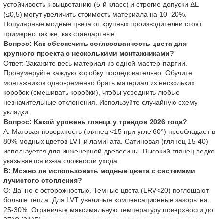
устойчивость к выцветанию (5-й класс) и строгие допуски ΔE
(≤0,5) могут увеличить стоимость материала на 10–20%.
Популярные модные цвета от крупных производителей стоят
примерно так же, как стандартные.
Вопрос: Как обеспечить согласованность цвета для
крупного проекта с несколькими монтажниками?
Ответ: Закажите весь материал из одной мастер-партии.
Пронумеруйте каждую коробку последовательно. Обучите
монтажников одновременно брать материал из нескольких
коробок (смешивать коробки), чтобы усреднить любые
незначительные отклонения. Используйте случайную схему
укладки.
Вопрос: Какой уровень глянца у трендов 2026 года?
A: Матовая поверхность (глянец <15 при угле 60°) преобладает в
80% модных цветов LVT и ламината. Сатиновая (глянец 15-40)
используется для инженерной древесины. Высокий глянец редко
указывается из-за сложности ухода.
В: Можно ли использовать модные цвета с системами
лучистого отопления?
О: Да, но с осторожностью. Темные цвета (LRV<20) поглощают
больше тепла. Для LVT увеличьте компенсационные зазоры на
25-30%. Ограничьте максимальную температуру поверхности до