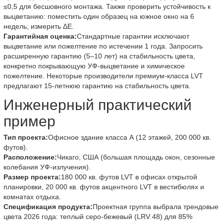
≤0,5 для бесшовного монтажа. Также проверить устойчивость к
выцветанию: поместить один образец на южное окно на 6
недель; измерить ΔE.
Гарантийная оценка:
Стандартные гарантии исключают
выцветание или пожелтение по истечении 1 года. Запросить
расширенную гарантию (5–10 лет) на стабильность цвета,
конкретно покрывающую УФ-выцветание и химическое
пожелтение. Некоторые производители премиум-класса LVT
предлагают 15-летнюю гарантию на стабильность цвета.
Инженерный практический
пример
Тип проекта:
Офисное здание класса А (12 этажей, 200 000 кв.
футов).
Расположение:
Чикаго, США (большая площадь окон, сезонные
колебания УФ-излучения).
Размер проекта:
180 000 кв. футов LVT в офисах открытой
планировки, 20 000 кв. футов акцентного LVT в вестибюлях и
комнатах отдыха.
Спецификация продукта:
Проектная группа выбрала трендовые
цвета 2026 года: теплый серо-бежевый (LRV 48) для 85%