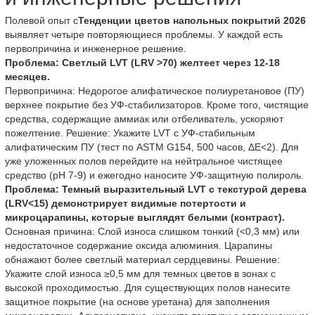
Полевой опыт с
Тенденции цветов напольных покрытий 2026
выявляет четыре повторяющиеся проблемы. У каждой есть
первопричина и инженерное решение.
Проблема: Светлый LVT (LRV >70) желтеет через 12-18
месяцев.
Первопричина: Недорогое алифатическое полиуретановое (ПУ)
верхнее покрытие без УФ-стабилизаторов. Кроме того, чистящие
средства, содержащие аммиак или отбеливатель, ускоряют
пожелтение. Решение: Укажите LVT с УФ-стабильным
алифатическим ПУ (тест по ASTM G154, 500 часов, ΔE<2). Для
уже уложенных полов перейдите на нейтральное чистящее
средство (pH 7-9) и ежегодно наносите УФ-защитную полироль.
Проблема: Темный выразительный LVT с текстурой дерева
(LRV<15) демонстрирует видимые потертости и
микроцарапины, которые выглядят белыми (контраст).
Основная причина: Слой износа слишком тонкий (<0,3 мм) или
недостаточное содержание оксида алюминия. Царапины
обнажают более светлый материал сердцевины. Решение:
Укажите слой износа ≥0,5 мм для темных цветов в зонах с
высокой проходимостью. Для существующих полов нанесите
защитное покрытие (на основе уретана) для заполнения