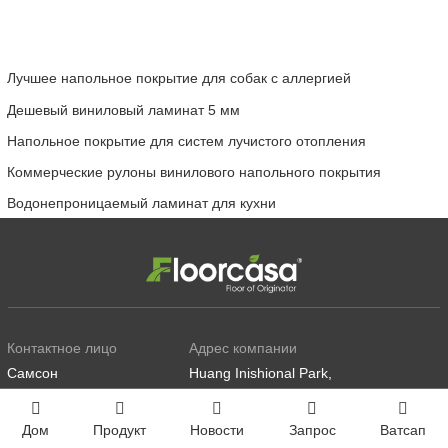
Лучшее напольное покрытие для собак с аллергией
Дешевый виниловый ламинат 5 мм
Напольное покрытие для систем лучистого отопления
Коммерческие рулоны винилового напольного покрытия
Водонепроницаемый ламинат для кухни
Контактное лицо
Адрес компании
Самсон
Huang Inishional Park,
Jinyu Road, Jining City,
НОМЕР КОНТАКТА
Китай
Дом
Продукт
Новости
Запрос
Ватсап
+86 5377978558 и +86