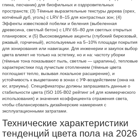
глина, песчаник) для биофильных и оздоровительных
пространств; (3) Тёмные выразительные текстуры дерева (орех,
копчёный дуб, уголь) с LRV 8–15 для контрастных зон; (4)
Эффекты известковой побелки и беления (выбеленная
древесина, светлый бетон) с LRV 65–80 для светлых открытых
планировок; и (5) Высоковидимые акценты (глубокий бирюзовый,
ржавый, горчичный), используемые на 5–10% площади покрытия
для зонирования или навигации. Для инженерии и закупок выбор
цвета влияет не только на эстетику, но и на: частоту уборки
(тёмные тона показывают пыль, светлые — царапины), тепловые
характеристики под лучистым отоплением (тёмные цвета
поглощают тепло, вызывая локальное расширение), и
устойчивость к выцветанию в зонах с УФ-воздействием (окна на
юг, атриумы). Спецификаторы должны запрашивать данные о
стабильности цвета (ISO 105-B02 рейтинг ≥4 для коммерческого
использования) и значения коэффициента отражения света,
чтобы сбалансировать дизайнерские намерения с
эксплуатационными затратами.
Технические характеристики
тенденций цвета пола на 2026