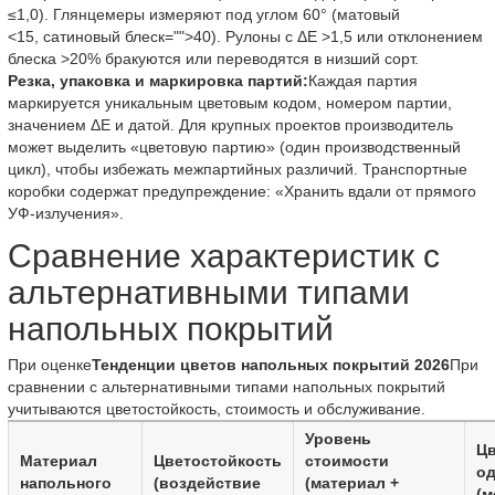
≤1,0). Глянцемеры измеряют под углом 60° (матовый
<15, сатиновый блеск="">40). Рулоны с ΔE >1,5 или отклонением
блеска >20% бракуются или переводятся в низший сорт.
Резка, упаковка и маркировка партий:
Каждая партия
маркируется уникальным цветовым кодом, номером партии,
значением ΔE и датой. Для крупных проектов производитель
может выделить «цветовую партию» (один производственный
цикл), чтобы избежать межпартийных различий. Транспортные
коробки содержат предупреждение: «Хранить вдали от прямого
УФ-излучения».
Сравнение характеристик с
альтернативными типами
напольных покрытий
При оценке
Тенденции цветов напольных покрытий 2026
При
сравнении с альтернативными типами напольных покрытий
учитываются цветостойкость, стоимость и обслуживание.
Уровень
Цв
Материал
Цветостойкость
стоимости
о
напольного
(воздействие
(материал +
(м