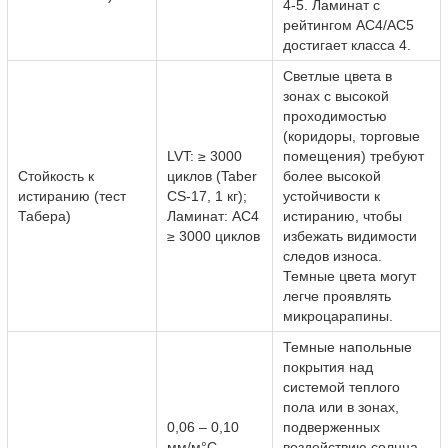
4-5. Ламинат с
рейтингом AC4/AC5
достигает класса 4.
Светлые цвета в
зонах с высокой
проходимостью
(коридоры, торговые
LVT: ≥ 3000
помещения) требуют
Стойкость к
циклов (Taber
более высокой
истиранию (тест
CS-17, 1 кг);
устойчивости к
Табера)
Ламинат: AC4
истиранию, чтобы
≥ 3000 циклов
избежать видимости
следов износа.
Темные цвета могут
легче проявлять
микроцарапины.
Темные напольные
покрытия над
системой теплого
пола или в зонах,
0,06 – 0,10
подверженных
мм/м°C
воздействию солнца,