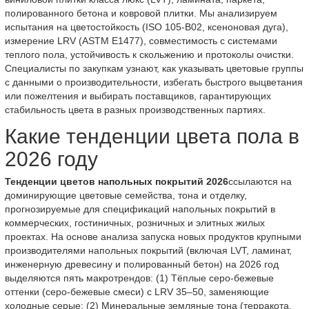
полированного бетона и ковровой плитки. Мы анализируем
испытания на цветостойкость (ISO 105-B02, ксеноновая дуга),
измерение LRV (ASTM E1477), совместимость с системами
теплого пола, устойчивость к скольжению и протоколы очистки.
Специалисты по закупкам узнают, как указывать цветовые группы
с данными о производительности, избегать быстрого выцветания
или пожелтения и выбирать поставщиков, гарантирующих
стабильность цвета в разных производственных партиях.
Какие тенденции цвета пола в
2026 году
Тенденции цветов напольных покрытий 2026
ссылаются на
доминирующие цветовые семейства, тона и отделку,
прогнозируемые для спецификаций напольных покрытий в
коммерческих, гостиничных, розничных и элитных жилых
проектах. На основе анализа запуска новых продуктов крупными
производителями напольных покрытий (включая LVT, ламинат,
инженерную древесину и полированный бетон) на 2026 год
выделяются пять макротрендов: (1) Тёплые серо-бежевые
оттенки (серо-бежевые смеси) с LRV 35–50, заменяющие
холодные серые; (2) Минеральные земляные тона (терракота,