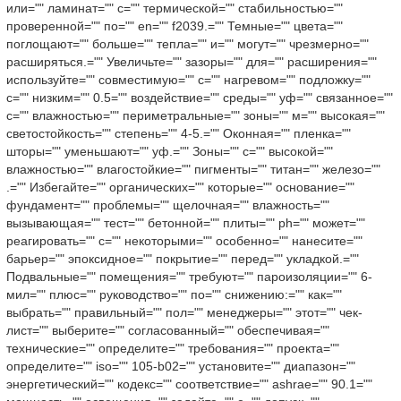
или="" ламинат="" с="" термической="" стабильностью=""
проверенной="" по="" en="" f2039.="" Темные="" цвета=""
поглощают="" больше="" тепла="" и="" могут="" чрезмерно=""
расширяться.="" Увеличьте="" зазоры="" для="" расширения=""
используйте="" совместимую="" с="" нагревом="" подложку=""
с="" низким="" 0.5="" воздействие="" среды="" уф="" связанное=""
с="" влажностью="" периметральные="" зоны="" м="" высокая=""
светостойкость="" степень="" 4-5.="" Оконная="" пленка=""
шторы="" уменьшают="" уф.="" Зоны="" с="" высокой=""
влажностью="" влагостойкие="" пигменты="" титан="" железо=""
.="" Избегайте="" органических="" которые="" основание=""
фундамент="" проблемы="" щелочная="" влажность=""
вызывающая="" тест="" бетонной="" плиты="" ph="" может=""
реагировать="" с="" некоторыми="" особенно="" нанесите=""
барьер="" эпоксидное="" покрытие="" перед="" укладкой.=""
Подвальные="" помещения="" требуют="" пароизоляции="" 6-
мил="" плюс="" руководство="" по="" снижению:="" как=""
выбрать="" правильный="" пол="" менеджеры="" этот="" чек-
лист="" выберите="" согласованный="" обеспечивая=""
технические="" определите="" требования="" проекта=""
определите="" iso="" 105-b02="" установите="" диапазон=""
энергетический="" кодекс="" соответствие="" ashrae="" 90.1=""