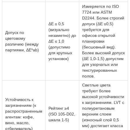
Измеряется по ISO
7724 или ASTM
D2244. Более строгий
ΔE ≤ 0,5
допуск (ΔE ≤0,5)
(визуально
требуется для
Допуск по
незаметно) до
офисов открытой
цветовому
ΔE ≤ 1,0
планировки
различию (между
(допустимо
(бесшовный вид).
партиями, ΔE*ab)
для крупных
Более высокий допуск
установок)
(ΔE 1,0-1,5) допустим
для узорчатых или
текстурированных
полов.
Светлые цвета
требуют более
высокой устойчивости
Устойчивость к
к загрязнениям. LVT с
загрязнениям (к
Рейтинг ≥4
полиуретановым
распространенным
(ISO 105-D02,
верхним слоем
агентам: кофе,
шкала 1-5)
(износный слой 0,5
вино, масло,
мм) достигает класса
отбеливатель)