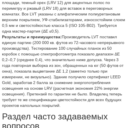
площади, темный орех (LRV 12) для акцентных полос по
периметру и ржавый (LRV 18) для вставок в переговорных
комнатах. Все LVT указаны с алифатическим полиуретановым
верхним покрытием, УФ-стабилизаторами, износостойким слоем
0,5 мм и светостойкостью класса 5 (ISO 105-B02). Требуется
одна мастер-партия (ΔE ≤0,5).
Результаты и преимущества:
Производитель LVT поставил
единую партию (200 000 кв. футов из 72-часового непрерывного
производства). Тестирование 100 случайных планок из 50
коробок с помощью спектрофотометра показало диапазон ΔE
0,2–0,7 (среднее 0,4), что значительно ниже допуска. Через 3
года повторная выборка из зон, обращенных на юг (50 футов от
окна), показала выцветание ΔE 1,2 (заметно только при
измерении, не визуально). Здание получило сертификат LEED
Gold, заработав 2 балла за снижение энергопотребления
освещения на основе LRV (расчетная экономия 22% энергии
освещения). Претензий по гарантии не было. Владелец теперь
требует те же спецификации цветостойкости для всех будущих
проектов напольных покрытий.
Раздел часто задаваемых
вопросов