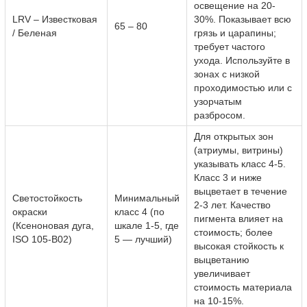
освещение на 20-
LRV – Известковая
30%. Показывает всю
65 – 80
/ Беленая
грязь и царапины;
требует частого
ухода. Используйте в
зонах с низкой
проходимостью или с
узорчатым
разбросом.
Для открытых зон
(атриумы, витрины)
указывать класс 4-5.
Класс 3 и ниже
выцветает в течение
Светостойкость
Минимальный
2-3 лет. Качество
окраски
класс 4 (по
пигмента влияет на
(Ксеноновая дуга,
шкале 1-5, где
стоимость; более
ISO 105-B02)
5 — лучший)
высокая стойкость к
выцветанию
увеличивает
стоимость материала
на 10-15%.