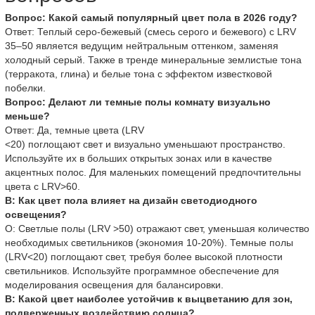
Вопрос: Какой самый популярный цвет пола в 2026 году?
Ответ: Теплый серо-бежевый (смесь серого и бежевого) с LRV
35–50 является ведущим нейтральным оттенком, заменяя
холодный серый. Также в тренде минеральные землистые тона
(терракота, глина) и белые тона с эффектом известковой
побелки.
Вопрос: Делают ли темные полы комнату визуально
меньше?
Ответ: Да, темные цвета (LRV
<20) поглощают свет и визуально уменьшают пространство.
Используйте их в больших открытых зонах или в качестве
акцентных полос. Для маленьких помещений предпочтительны
цвета с LRV>60.
В: Как цвет пола влияет на дизайн светодиодного
освещения?
О: Светлые полы (LRV >50) отражают свет, уменьшая количество
необходимых светильников (экономия 10-20%). Темные полы
(LRV<20) поглощают свет, требуя более высокой плотности
светильников. Используйте программное обеспечение для
моделирования освещения для балансировки.
В: Какой цвет наиболее устойчив к выцветанию для зон,
подверженных воздействию солнца?